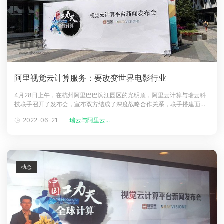
阿里视觉云计算服务：要改变世界电影行业
4月28日上午，在杭州阿里巴巴滨江园区的光明顶，阿里云计算与瑞云科
技联手召开了发布会，宣布双方结成了深度战略合作关系，联手搭建面向
全球的视觉云计算平台。双方合作打造的云渲染平台Render cloud可将影
2022-06-21
瑞云与阿里云...
视渲染速度提升数千倍，小型制作团队也能实现"好莱坞级"的特效水平。
在发布会上，阿里云总裁胡晓明和瑞云科技董事长梁幸尧回答了媒体们关
注的
动态