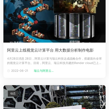
阿里云上线视觉云计算平台 用大数据分析制作电影
4月28日消息 28日，阿里云计算与瑞云科技达成战略合作，搭建面向全球
的视觉云计算平台。目前，阿里云、瑞云科技共建的Render cloud已上线
试运行。据介绍，通常一部2小时的电影，传统渲染速度可能需要半年，
2022-06-21
瑞云与阿里云...
Render cloud只需不到一周，并节省40%的成本。瑞云科技董事长梁幸
尧表示，一张电影级别的图片，渲染可能要花费几个小时甚至
动态