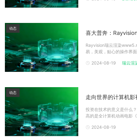
风格与布局跟主流三维软件
动态
喜大普奔：Rayvis
Rayvision瑞云渲染www5
易，美观，贴心的操作界面，
风尚，为用户提供更加优质
2024-08-19
瑞云渲
客户的反馈、使用习惯、研
动态
走向世界的计算机影
投资在技术的意义是什么？
高的是全计算机动画电影《
动画片子都是用电脑特效做
2024-08-19
子的统计，每个圆圈中间就
报酬率最高的这