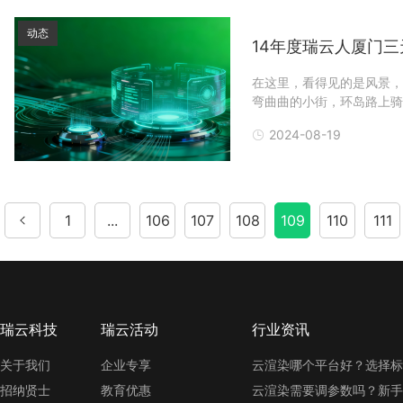
动态
14年度瑞云人厦门
在这里，看得见的是风景，
弯曲曲的小街，环岛路上骑
隧道，都比不上你听到的，
2024-08-19
天时的闽南语，是戏台上咿
富的特色小吃，足
1
...
106
107
108
109
110
111
瑞云科技
瑞云活动
行业资讯
关于我们
企业专享
云渲染哪个平台好？选择标
招纳贤士
教育优惠
云渲染需要调参数吗？新手