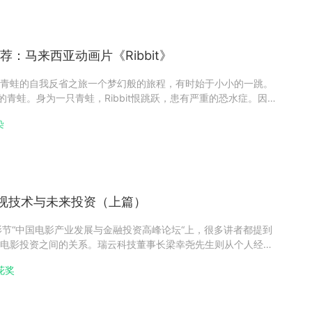
荐：马来西亚动画片《Ribbit》
青蛙的自我反省之旅一个梦幻般的旅程，有时始于小小的一跳。
错误的青蛙。身为一只青蛙，Ribbit恨跳跃，患有严重的恐水症。因为
t充满了对生活的疑问和迷茫，为了寻找真相和在这个世界上的存在意
染
朋友一只飞鼠，踏上了自我反省的旅程。在亚马逊雨林的壮丽
视技术与未来投资（上篇）
影节“中国电影产业发展与金融投资高峰论坛“上，很多讲者都提到
电影投资之间的关系。瑞云科技董事长梁幸尧先生则从个人经历
共同分享交流。“92年的时候， 我在一家专注于计算机影像与网
花奖
，我们卖的解决方案包含当时最先进的网络产品、计算机视觉、