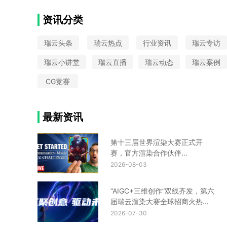
云栖大会
VAX
大圣归来
中国国际动漫节
Python
CIS设计
Turtle渲染器
星火国际设计奖
资讯分类
金鸡百花奖
UE云渲染平台
瑞云头条
瑞云热点
行业资讯
瑞云专访
瑞云小讲堂
瑞云直播
瑞云动态
瑞云案例
CG竞赛
最新资讯
第十三届世界渲染大赛正式开
赛，官方渲染合作伙伴
Renderbus瑞云渲染助您渲力全
2026-08-03
开！
“AIGC+三维创作”双线齐发，第六
届瑞云渲染大赛全球招商火热进
行中！
2026-07-30