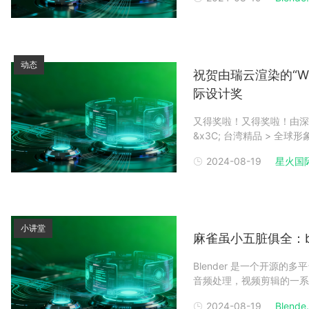
使用Blender制作电影
动态
祝贺由瑞云渲染的“WORLD
际设计奖
又得奖啦！又得奖啦！由深圳
&x3C; 台湾精品 > 全球形象广告 
火国际设计奖（Spark Desig
2024-08-19
星火国际
小讲堂
麻雀虽小五脏俱全：bl
Blender 是一个开源
音频处理，视频剪辑的一系列动
多种第三方渲染器，同时还内建
2024-08-19
Blende.