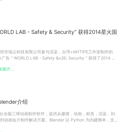
的是蜘蛛侠2，在该片制作中用来绘制分镜脚本
 LAB - Safety & Security” 获得2014星火国
市瑞云科技有限公司参与渲染，台湾+AKITIPE工作室制作的
'' WORLD LAB - Safety &x26; Security '' 获得了2014 星
n awards 2014） 屏幕设计类铜奖 ！WORLD LAB - Safe
设计...
ender介绍
的多平台全能三维动画制作软件，提供从建模，动画，材质，渲染，到
画短片制作解决方案。Blender 以 Python 为内建脚本，支持
游戏引擎。此为旧版Blender的界面此为新版Blender界面，
..