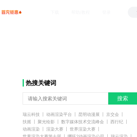
下载
帮助/教程
登录
热搜关键词
搜索
瑞云科技
动画渲染平台
昆明动漫展
京交会
扶摇
聚光绘影
数字媒体技术交流峰会
西行纪
动画渲染
渲染大赛
世界渲染大赛
世界渲染大赛第十届
哪吒2动画渲染公司
瑞云渲染