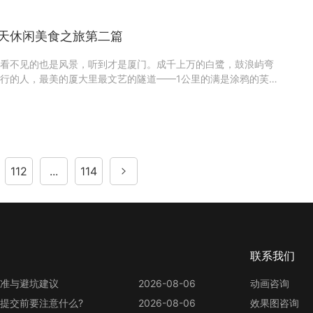
三天休闲美食之旅第二篇
看不见的也是风景，听到才是厦门。成千上万的白鹭，鼓浪屿弯
行的人，最美的厦大里最文艺的隧道——1公里的满是涂鸦的芙蓉
是久违的鸟叫声，是环岛路沿岸的涛声，是老街的银发老人们聊
呀的古老的南音歌仔戏，是鼓浪屿小巷深幽的琴声。 厦门有着丰
112
...
114
联系我们
准与避坑建议
2026-08-06
动画咨询
提交前要注意什么?
2026-08-06
效果图咨询