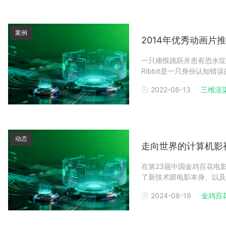
案例
2014年优秀动画片推
一只痛恨跳跃并患有恐水症
Ribbit是一只身份认知
身份认知错位，Ribbi
2022-06-13
三维渲
义。Ribbit和他最好的
动态
走向世界的计算机影
在第23届中国金鸡百花电
了新技术跟电影本身、以及
过的一些产业历史，和大家
2024-08-19
金鸡百
络领域的系统集成公司工作
电脑3D设计