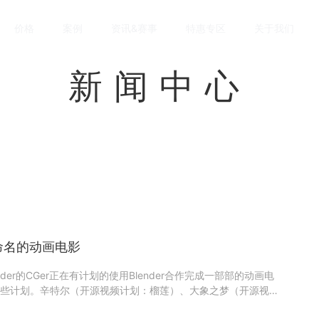
价格
案例
资讯&赛事
特惠专区
关于我们
新闻中心
果命名的动画电影
der的CGer正在有计划的使用Blender合作完成一部部的动画电
些计划。辛特尔（开源视频计划：榴莲）、大象之梦（开源视频
计划：桃）、Tears of Steel（开源视频计划：芒果）第一套
..