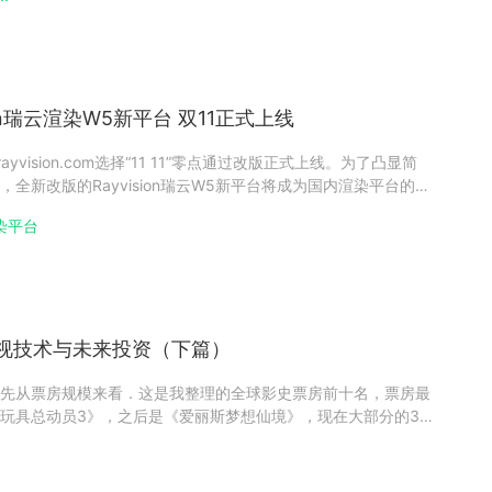
更相似，更容易上手当然，中文版肯定不
ion瑞云渲染W5新平台 双11正式上线
.rayvision.com选择“11 11”零点通过改版正式上线。为了凸显简
全新改版的Rayvision瑞云W5新平台将成为国内渲染平台的新
的渲染品质和真正的自助式渲染服务。本次改版的新平台，根据
染平台
发人员的测试等进行全面分析之后进行
视技术与未来投资（下篇）
先从票房规模来看．这是我整理的全球影史票房前十名，票房最
玩具总动员3》，之后是《爱丽斯梦想仙境》，现在大部分的3D
的。再从投资报酬率来看，这是好莱坞过去几年， 7、800部片
是投资金额，外圈是票房，外圈除以内圈就是投资回报率。投资