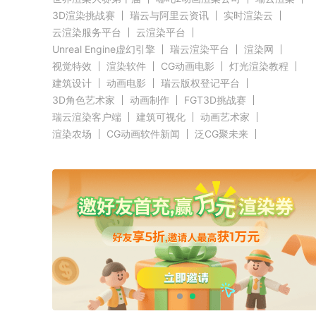
3D渲染挑战赛
瑞云与阿里云资讯
实时渲染云
云渲染服务平台
云渲染平台
Unreal Engine虚幻引擎
瑞云渲染平台
渲染网
视觉特效
渲染软件
CG动画电影
灯光渲染教程
建筑设计
动画电影
瑞云版权登记平台
3D角色艺术家
动画制作
FGT3D挑战赛
瑞云渲染客户端
建筑可视化
动画艺术家
渲染农场
CG动画软件新闻
泛CG聚未来
Evermotion赛事新闻
CGTrader渲染新闻
RenderMan新闻
渲染客户端快讯
C4D新闻
Autodesk新闻
好莱坞影视云渲染
奥斯卡渲染资讯
Renderbus新闻
CG渲染新闻
Siggraph新闻
Blender新闻
GPU渲染
CPU渲染
Redshift新闻
3ds Max新闻
瑞云科技
瑞云大事件
原力动画
CG英雄会
三维渲染
效果图设计大赛
效果图大赛
效果图客户端
瑞云
ZBrush新闻
Cinema 4D资讯
V-Ray新闻
渲染插件
Maya新闻
教育优惠
赤道
北京电影学院
全局照明
无偏差渲染