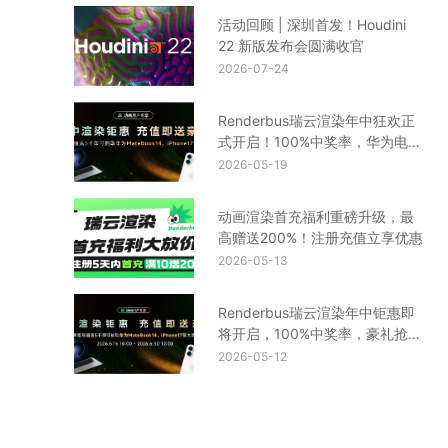
活动回顾 | 深圳首发！Houdini
22 新版发布会圆满收官
2026-07-24
Renderbus瑞云渲染年中狂欢正
式开启！100%中奖率，华为电
脑、iPhone17等你来拿
2026-05-19
动画渲染首充福利重磅升级，最
高赠送200%！注册充值立享优惠
2026-05-13
Renderbus瑞云渲染年中钜惠即
将开启，100%中奖率，豪礼抢先
看！
2026-05-12