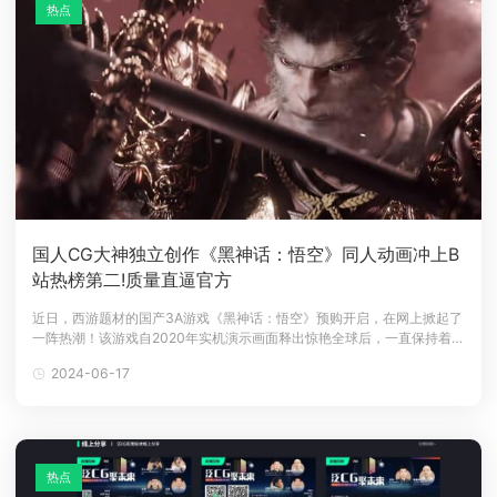
热点
国人CG大神独立创作《黑神话：悟空》同人动画冲上B
站热榜第二!质量直逼官方
近日，西游题材的国产3A游戏《黑神话：悟空》预购开启，在网上掀起了
一阵热潮！该游戏自2020年实机演示画面释出惊艳全球后，一直保持着非
常高的关注度，没想到，在游戏发布前夕，被我们CG圈独立艺术家憋了个
2024-06-17
大的！（图源网络）CG大佬@一粒林宥嘉在B站上传了独立制作的《黑神
话：悟空》同名短片，和官方预售CG宣传片一起登上全站热榜第二和第
四！这个C
热点