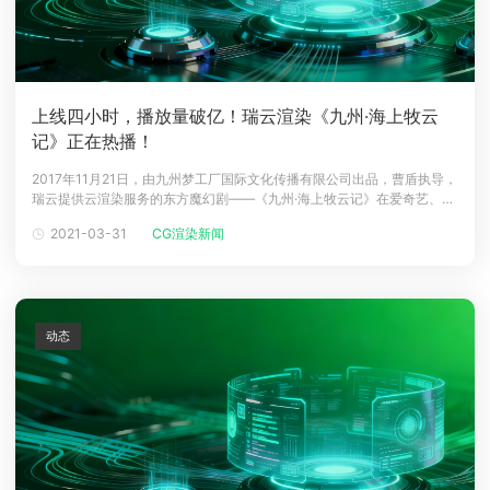
上线四小时，播放量破亿！瑞云渲染《九州·海上牧云
记》正在热播！
2017年11月21日，由九州梦工厂国际文化传播有限公司出品，曹盾执导，
瑞云提供云渲染服务的东方魔幻剧——《九州·海上牧云记》在爱奇艺、优
酷、腾讯视频同步播出。该剧改编自今何在同名小说，讲述了九州大陆正
2021-03-31
CG渲染新闻
值端朝末年，人类皇族牧云家的六皇子牧云笙、大将军之子穆如寒江、瀚
州八部落的后人硕风和叶之间家国情仇、争夺天下的传奇故事。优化提速
渲染效率
动态