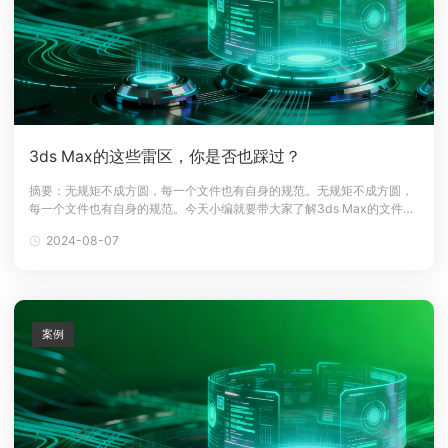
3ds Max的这些雷区，你是否也踩过？
摘要：无规矩不成方圆，每一个文件也有自身的规范。无规矩不成方圆，
每一个文件也有自身的规范。今天小编就要带大家了解3ds Max的文件规
范的几个重点。仔细阅读，才能避免雷区，提高出图效率哟！Max文件规
2024-08-07
范方法一、农场渲染文件要求：1.素材路径需使用E-Z的路径，如：
E:\project\files...2.命名和路径需使用英文、数字、英文加
案例