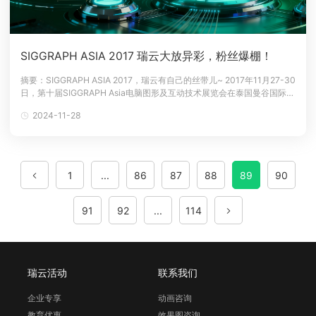
SIGGRAPH ASIA 2017 瑞云大放异彩，粉丝爆棚！
摘要：SIGGRAPH ASIA 2017，瑞云有自己的丝带儿~ 2017年11月27-30
日，第十届SIGGRAPH Asia电脑图形及互动技术展览会在泰国曼谷国际贸
易展览中心（BITEC）成功举办。为期四天的SIGGRAPH Asia 2017吸引
2024-11-28
了CG行业专家、优秀企业、从业者及爱好者等7千余人参与。来自国内的
CG领域的专业人士队
1
...
86
87
88
89
90
91
92
...
114
瑞云活动
联系我们
企业专享
动画咨询
教育优惠
效果图咨询