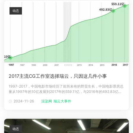
动态
2017主流CG工作室选择瑞云，只因这几件小事
1997-2017，中国电影市场经历了前所未有的野蛮生长，中国电影票房总
量从1997年的10亿发展到2017年的559.11亿，与2016年的492.83亿相
比，票房增长了13.45%，继续保持了20年来的高速增长。与此同时，国
2024-11-26
渲染网
瑞云大事件
产动画电影也从2012年开始发展迅猛，成为中国电影产业中一支不可忽视
的力量。2017年国内上映的动画电影票房总量
动态