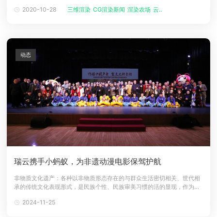
性的优化您的场景： 提交到上的Maya任务，默认情况下使用单机渲染单
2020-10-28
三维渲染
CG渲染新闻
渲染农场
云渲染服务平...
下载
帧的模式。经过优化的场景，能一定程度上减少平台打开及转化场景的时
动画客户端
动画客户端
动画客户端
动画客户端
动画客户端
动画客户端
间。同时Maya有自带的场景优化选项，您也可以选择具体的优化模块
（如图 1所示
效果图客户端
效果图客户端
效果图客户端
效果图客户端
效果图客户端
效果图客户端
帮助/教程
动态
登录
瑞云携手小蚂蚁，为非遗动漫电影保驾护航
非物质文化遗产：各种以非物质形态存在的与群众生活密切相关、世代相
承的传统文化表现形式，是民族个性、民族审美习惯的活的显现，作为中
国民族传统文化的瑰宝，对非遗的保护传承与创新发展需要更多的社会力
2024-11-25
量参与。2018年1月8日，以传播中国声音，坚定文化自信为主题的非物
质文化遗产动漫化暨产业跨界融合创新发布会在广东舞蹈戏剧职业学院隆