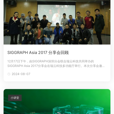
SIGGRAPH Asia 2017 分享会回顾
12月17日下午，由SIGGRAPH深圳分会联合瑞云科技共同举办的
SIGGRAPH Asia 2017分享会在瑞云科技多功能厅举行。本次分享会邀请
了参加本届SIGGRAPH Asia 2017的同行大咖们，为SIGGRAPH深圳的会
2024-08-07
员以及业界朋友带来满满的干货以及最真实的体验和感受。分享会上，
SIGGRAPH深圳分会会长Rick 向到场的
小讲堂