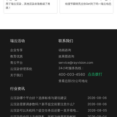
用了瑞云渲染，其他渲染农场都成了将
动漫节吸睛亮点你Get到了吗—瑞云动态
就！
瑞云活动
联系我们
企业专享
动画咨询
教育优惠
效果图咨询
青云平台
service@rayvision.com
24小时服务热线：
云渲染管理系统
点击拨打
400-003-4560
关于我们
查看总部/分公司地址
行业资讯
云渲染哪个平台好？选择标准与避坑建议
2026-08-06
云渲染需要调参数吗？新手提交前要注意什么?
2026-08-06
云渲染可以关机吗？提交任务后还要一直开着电脑吗？
2026-08-05
云渲染安全吗？文件隐私、版权与使用风险解析
2026-08-04