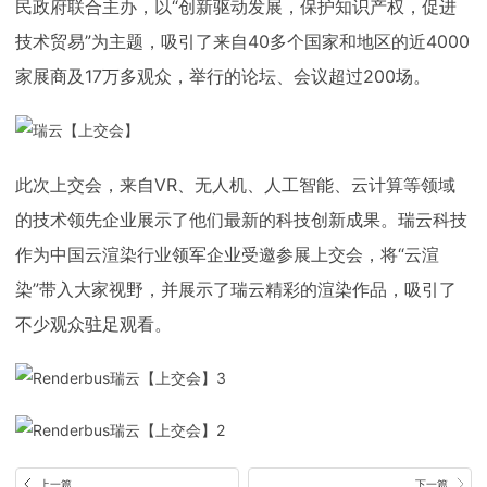
民政府联合主办，以“创新驱动发展，保护知识产权，促进
下载
动画客户端
动画客户端
动画客户端
动画客户端
动画客户端
动画客户端
技术贸易”为主题，吸引了来自40多个国家和地区的近4000
家展商及17万多观众，举行的论坛、会议超过200场。
效果图客户端
效果图客户端
效果图客户端
效果图客户端
效果图客户端
效果图客户端
帮助/教程
登录
此次上交会，来自VR、无人机、人工智能、云计算等领域
的技术领先企业展示了他们最新的科技创新成果。瑞云科技
作为中国云渲染行业领军企业受邀参展上交会，将“云渲
染”带入大家视野，并展示了瑞云精彩的渲染作品，吸引了
不少观众驻足观看。
上一篇
下一篇