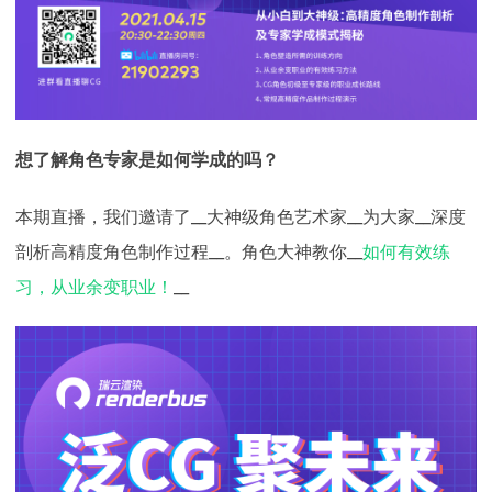
下载
动画客户端
动画客户端
动画客户端
动画客户端
动画客户端
动画客户端
效果图客户端
效果图客户端
效果图客户端
效果图客户端
效果图客户端
效果图客户端
帮助/教程
登录
想了解角色专家是如何学成的吗？
本期直播，我们邀请了__大神级角色艺术家__为大家__深度
剖析高精度角色制作过程__。角色大神教你__
如何有效练
习，从业余变职业！
__