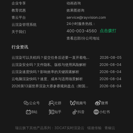
企业专享
动画咨询
教育优惠
效果图咨询
青云平台
service@rayvision.com
24小时服务热线：
云渲染管理系统
点击拨打
400-003-4560
关于我们
查看总部/分公司地址
行业资讯
云渲染可以关机吗？提交任务后还要一直开着电脑吗？
2026-08-05
云渲染安全吗？文件隐私、版权与使用风险解析
2026-08-04
云渲染速度快吗？影响效率的关键因素解析
2026-08-04
云电脑渲染快吗？速度、成本与适用场景解析
2026-08-04
2026第13届世界渲染大赛参赛规则盘点（附国人参赛福利）
2026-08-04
公众号
社群
视频号
微博
B站
知乎
抖音
小红书
瑞云旗下其他产品系列：
3DCAT实时渲染云
镭速传输
青椒云