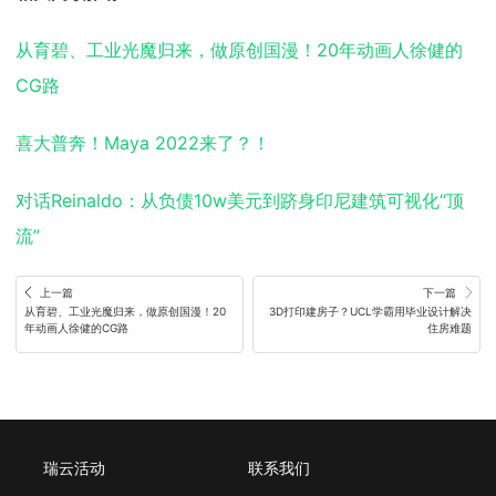
从育碧、工业光魔归来，做原创国漫！20年动画人徐健的
CG路
喜大普奔！Maya 2022来了？！
对话Reinaldo：从负债10w美元到跻身印尼建筑可视化“顶
流”
上一篇
下一篇
从育碧、工业光魔归来，做原创国漫！20
3D打印建房子？UCL学霸用毕业设计解决
年动画人徐健的CG路
住房难题
瑞云活动
联系我们