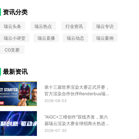
VAX
大圣归来
中国国际动漫节
Python
CIS设计
Turtle渲染器
星火国际设计奖
资讯分类
金鸡百花奖
UE云渲染平台
瑞云头条
瑞云热点
行业资讯
瑞云专访
瑞云小讲堂
瑞云直播
瑞云动态
瑞云案例
CG竞赛
最新资讯
第十三届世界渲染大赛正式开赛，
官方渲染合作伙伴Renderbus瑞云
渲染助您渲力全开！
2026-08-03
“AIGC+三维创作”双线齐发，第六
届瑞云渲染大赛全球招商火热进行
中！
2026-07-30