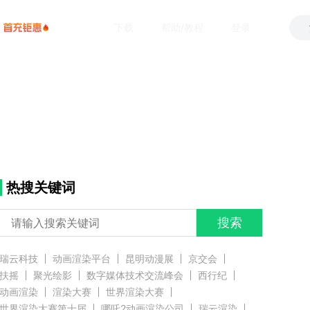
下载
帮助/教程
登录
热搜关键词
搜索
瑞云科技
动画渲染平台
昆明动漫展
京交会
扶摇
聚光绘影
数字媒体技术交流峰会
西行纪
动画渲染
渲染大赛
世界渲染大赛
世界渲染大赛第十届
哪吒2动画渲染公司
瑞云渲染