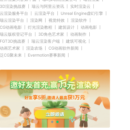
3D渲染挑战赛
瑞云与阿里云资讯
实时渲染云
云渲染服务平台
云渲染平台
Unreal Engine虚幻引擎
瑞云渲染平台
渲染网
视觉特效
渲染软件
CG动画电影
灯光渲染教程
建筑设计
动画电影
瑞云版权登记平台
3D角色艺术家
动画制作
FGT3D挑战赛
瑞云渲染客户端
建筑可视化
动画艺术家
渲染农场
CG动画软件新闻
泛CG聚未来
Evermotion赛事新闻
CGTrader渲染新闻
RenderMan新闻
渲染客户端快讯
C4D新闻
Autodesk新闻
好莱坞影视云渲染
奥斯卡渲染资讯
Renderbus新闻
CG渲染新闻
Siggraph新闻
Blender新闻
GPU渲染
CPU渲染
Redshift新闻
3ds Max新闻
瑞云科技
瑞云大事件
原力动画
CG英雄会
三维渲染
效果图设计大赛
效果图大赛
效果图客户端
瑞云
ZBrush新闻
Cinema 4D资讯
V-Ray新闻
渲染插件
Maya新闻
教育优惠
赤道
北京电影学院
全局照明
无偏差渲染
云栖大会