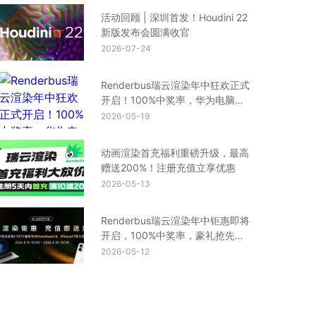
活动回顾 | 深圳首发！Houdini 22
新版发布会圆满收官
2026-07-24
Renderbus瑞云渲染年中狂欢正式
开启！100%中奖率，华为电脑、
iPhone17等你来拿
2026-05-19
动画渲染首充福利重磅升级，最高
赠送200%！注册充值立享优惠
2026-05-13
Renderbus瑞云渲染年中钜惠即将
开启，100%中奖率，豪礼抢先
看！
2026-05-12