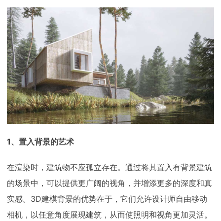
下载
动画客户端
动画客户端
动画客户端
动画客户端
动画客户端
动画客户端
效果图客户端
效果图客户端
效果图客户端
效果图客户端
效果图客户端
效果图客户端
帮助/教程
登录
1、置入背景的艺术
在渲染时，建筑物不应孤立存在。通过将其置入有背景建筑
的场景中，可以提供更广阔的视角，并增添更多的深度和真
实感。3D建模背景的优势在于，它们允许设计师自由移动
相机，以任意角度展现建筑，从而使照明和视角更加灵活。