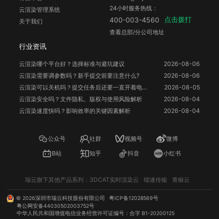
24小时服务热线：
云渲染管理系统
点击拨打
400-003-4560
关于我们
查看总部/分公司地址
行业资讯
云渲染哪个平台好？选择标准与避坑建议
2026-08-06
云渲染需要调参数吗？新手提交前要注意什么?
2026-08-06
云渲染可以关机吗？提交任务后还要一直开着电脑吗？
2026-08-05
云渲染安全吗？文件隐私、版权与使用风险解析
2026-08-04
云渲染速度快吗？影响效率的关键因素解析
2026-08-04
公众号
社群
视频号
微博
B站
知乎
抖音
小红书
瑞云旗下其他产品系列：
3DCAT实时渲染云
镭速传输
青椒云
©
2026
深圳市瑞云科技股份有限公司
粤ICP备12028569号
粤公网安备44030502003752号
中华人民共和国增值电信业务经营许可证编号：合字 B1-20200125