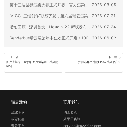
第十三届世界渲染大赛正式开赛，官方渲染合作伙伴Renderbus瑞云渲染助您渲力全开！
2026-08-05
“AIGC+三维创作”双线齐发，第六届瑞云渲染大赛全球招商火热进行中！
2026-07-31
活动回顾 | 深圳首发！Houdini 22 新版发布会圆满收官
2026-07-24
Renderbus瑞云渲染年中狂欢正式开启！100%中奖率，华为电脑、iPhone17等你来拿
2026-06-02
上一篇
下一篇
图片渲染是什么意思 图片渲染和不渲染的
如何选择合适的GPU云渲染平台？
区别
瑞云活动
联系我们
企业专享
动画咨询
教育优惠
效果图咨询
青云平台
service@rayvision.com