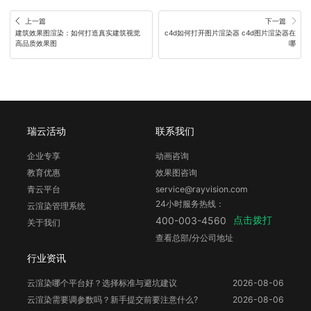
上一篇
下一篇
建筑效果图渲染：如何打造真实建筑视觉
c4d如何打开图片渲染器 c4d图片渲染器在
高品质效果图
哪
瑞云活动
联系我们
企业专享
动画咨询
教育优惠
效果图咨询
青云平台
service@rayvision.com
24小时服务热线：
云渲染管理系统
点击拨打
400-003-4560
关于我们
查看总部/分公司地址
行业资讯
云渲染哪个平台好？选择标准与避坑建议
2026-08-06
云渲染需要调参数吗？新手提交前要注意什么?
2026-08-06