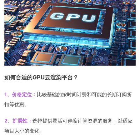
下载
动画客户端
动画客户端
动画客户端
动画客户端
动画客户端
动画客户端
效果图客户端
效果图客户端
效果图客户端
效果图客户端
效果图客户端
效果图客户端
帮助/教程
登录
如何合适的GPU云渲染平台？
1、价格定位：
比较基础的按时间计费和可能的长期订阅折
扣等优惠。
2、扩展性：
选择提供灵活可伸缩计算资源的服务，以适应
项目大小的变化。