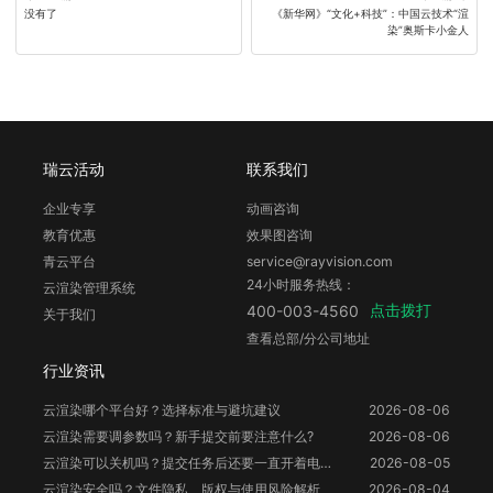
没有了
《新华网》“文化+科技”：中国云技术“渲
染”奥斯卡小金人
瑞云活动
联系我们
企业专享
动画咨询
教育优惠
效果图咨询
青云平台
service@rayvision.com
24小时服务热线：
云渲染管理系统
点击拨打
400-003-4560
关于我们
查看总部/分公司地址
行业资讯
云渲染哪个平台好？选择标准与避坑建议
2026-08-06
云渲染需要调参数吗？新手提交前要注意什么?
2026-08-06
云渲染可以关机吗？提交任务后还要一直开着电脑吗？
2026-08-05
云渲染安全吗？文件隐私、版权与使用风险解析
2026-08-04