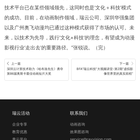
技术平台已在某些领域领先，这同时也是‘文化＋科技’模式
的成功。目前，在动画制作领域，瑞云公司、深圳华强集团
以及广州奥飞动漫均已通过这种模式获得了市场的认可。未
来，以技术为先导，践行‘文化+科技’的理念，有望成为动漫
影视行业‘走出去’的重要路径。”张锐说。（完）
上一篇
下一篇
深圳云计算技术助力《哈布洛先生》勇夺
BFA“瑞云科技”大视频讲堂-第2期“虚拟影
第86届奥斯卡最佳动画短片大奖
像世界里的真实前程”
瑞云活动
联系我们
企业专享
动画咨询
教育优惠
效果图咨询
青云平台
service@rayvision.com