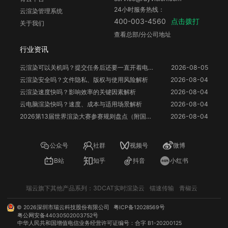
24小时服务热线：
云渲染管理系统
点击拨打
400-003-4560
关于我们
查看总部/分公司地址
行业资讯
云渲染可以关机吗？提交任务后还要一直开着电脑吗？
2026-08-05
云渲染安全吗？文件隐私、版权与使用风险解析
2026-08-04
云渲染速度快吗？影响效率的关键因素解析
2026-08-04
云电脑渲染快吗？速度、成本与适用场景解析
2026-08-04
2026第13届世界渲染大赛参赛规则盘点（附国人参赛福利）
2026-08-04
公众号
社群
视频号
微博
B站
知乎
抖音
小红书
瑞云旗下其他产品系列：
3DCAT实时渲染云
镭速传输
青椒云
©
2026
深圳市瑞云科技股份有限公司
粤ICP备12028569号
粤公网安备44030502003752号
中华人民共和国增值电信业务经营许可证编号：合字 B1-20200125