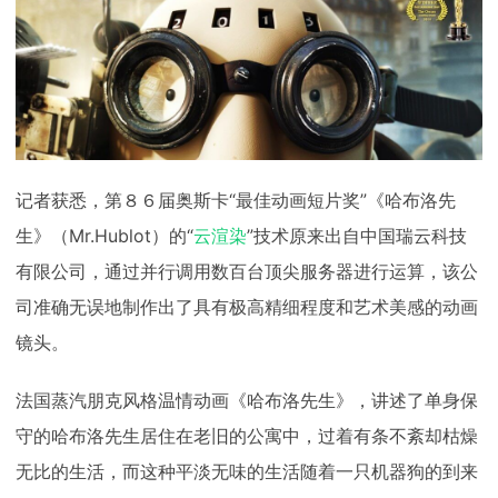
下载
动画客户端
动画客户端
动画客户端
动画客户端
动画客户端
动画客户端
效果图客户端
效果图客户端
效果图客户端
效果图客户端
效果图客户端
效果图客户端
帮助/教程
登录
记者获悉，第８６届奥斯卡“最佳动画短片奖”《哈布洛先
生》（Mr.Hublot）的“
云渲染
”技术原来出自中国瑞云科技
有限公司，通过并行调用数百台顶尖服务器进行运算，该公
司准确无误地制作出了具有极高精细程度和艺术美感的动画
镜头。
法国蒸汽朋克风格温情动画《哈布洛先生》，讲述了单身保
守的哈布洛先生居住在老旧的公寓中，过着有条不紊却枯燥
无比的生活，而这种平淡无味的生活随着一只机器狗的到来