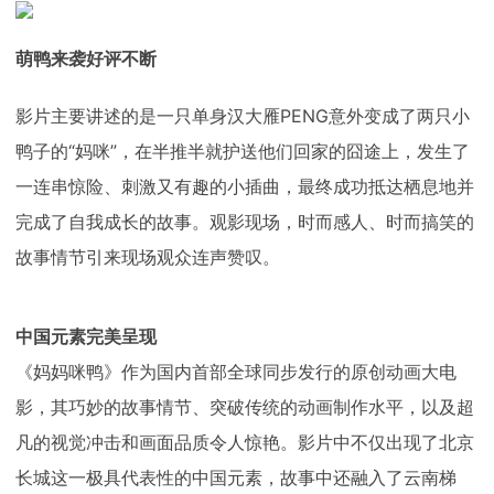
下载
动画客户端
动画客户端
动画客户端
动画客户端
动画客户端
动画客户端
萌鸭来袭好评不断
效果图客户端
效果图客户端
效果图客户端
效果图客户端
效果图客户端
效果图客户端
帮助/教程
影片主要讲述的是一只单身汉大雁PENG意外变成了两只小
登录
鸭子的“妈咪”，在半推半就护送他们回家的囧途上，发生了
一连串惊险、刺激又有趣的小插曲，最终成功抵达栖息地并
完成了自我成长的故事。观影现场，时而感人、时而搞笑的
故事情节引来现场观众连声赞叹。
中国元素完美呈现
《妈妈咪鸭》作为国内首部全球同步发行的原创动画大电
影，其巧妙的故事情节、突破传统的动画制作水平，以及超
凡的视觉冲击和画面品质令人惊艳。影片中不仅出现了北京
长城这一极具代表性的中国元素，故事中还融入了云南梯