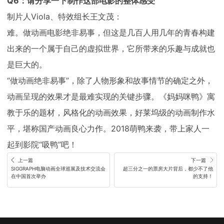
Q6：请分享一下制作这部电影的整体感受
制片人Viola、特效组长王文茂：
难。做动画电影绝非易事，但这是几百人用几年的青春构建
出来的一个属于自己的虚拟世界，它所带来的乐趣与成就也
是巨大的。
“做动画绝非易事”，除了人物形象和故事情节的确定之外，
动画呈现的效果才是最难实现的关键步骤。《妈妈咪鸭》寓
教于乐的题材，风格化的动画效果，好莱坞级的动画制作水
平，堪称国产动画良心力作。2018萌鸭来袭，带上家人一
起到影院“吸鸭”吧！
上一篇
下一篇
SIGGRAPH电脑动画全球巡展及技术交流会
超三分之一的票房大片背后，都少不了他
在中国首次举办
的支持！