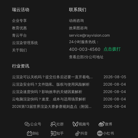
瑞云活动
联系我们
企业专享
动画咨询
教育优惠
效果图咨询
青云平台
service@rayvision.com
24小时服务热线：
云渲染管理系统
点击拨打
400-003-4560
关于我们
查看总部/分公司地址
行业资讯
云渲染可以关机吗？提交任务后还要一直开着电脑吗？
2026-08-05
云渲染安全吗？文件隐私、版权与使用风险解析
2026-08-04
云渲染速度快吗？影响效率的关键因素解析
2026-08-04
云电脑渲染快吗？速度、成本与适用场景解析
2026-08-04
2026第13届世界渲染大赛参赛规则盘点（附国人参赛福利）
2026-08-04
公众号
社群
视频号
微博
B站
知乎
抖音
小红书