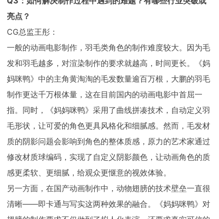
Q3：如何解决制作过程中遇到的难题？有哪些行业突破或
亮点？
CG总监王彤：
一般的动画电影制作，羽毛类角色的制作难度较大。因为毛
发和羽毛越多，对渲染制作的要求就越高，时间更长。《妈
妈咪鸭》中的主角黄淘淘的毛发数量逾百万根，大鹏的羽毛
制作更达千万根体量，这在目前国内的动画电影中首屈一
指。同时，《妈妈咪鸭》采用了曲线拼凑技术，自动定义羽
毛形状，让可爱的角色更具风格化和细腻感。然而，毛发材
质的阴影问题会影响到角色的整体质感，原力的艺术家通过
修改材质球编码，实现了自定义阴影颜色，让动画角色的质
感更柔软、更细腻，给观众更惬意的视效体验。
另一方面，在国产动画制作中，动物翅膀的技术壁垒一直很
清晰——即卡通与写实这两种效果的融合。《妈妈咪鸭》对