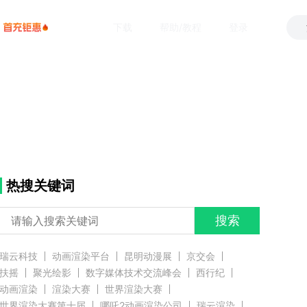
下载
帮助/教程
登录
热搜关键词
搜索
瑞云科技
动画渲染平台
昆明动漫展
京交会
扶摇
聚光绘影
数字媒体技术交流峰会
西行纪
动画渲染
渲染大赛
世界渲染大赛
世界渲染大赛第十届
哪吒2动画渲染公司
瑞云渲染