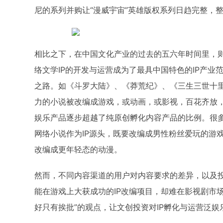
尼的系列并购让“漫威宇宙”英雄版权系列日趋完整，整
相比之下，在中国文化产业的过去的五六年时间里，则
络文学IP的开发与运营成为了最具中国特色的IP产业
之路。如《斗罗大陆》、《莽荒纪》、《三生三世十
力的小说被改编成游戏，或动画，或影视，百花齐放，
娱乐产品逐步超越了纯原创孵化内容产品的比例。很多
网络小说作为IP源头，既要改编成男性粉丝爱玩的游
改编成更年轻态的动漫。
然而，不同内容渠道的用户对内容要求的差异，以及
能在游戏上大获成功的IP改编项目，却难在影视剧市场
好只有挨批”的观点，让文创投资对IP孵化与运营泛