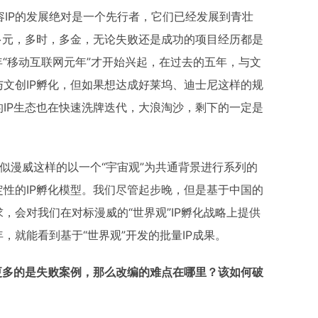
容IP的发展绝对是一个先行者，它们已经发展到青壮
多元，多时，多金，无论失败还是成功的项目经历都是
3年“移动互联网元年”才开始兴起，在过去的五年，与文
文创IP孵化，但如果想达成好莱坞、迪士尼这样的规
IP生态也在快速洗牌迭代，大浪淘沙，剩下的一定是
类似漫威这样的以一个“宇宙观”为共通背景进行系列的
性的IP孵化模型。我们尽管起步晚，但是基于中国的
，会对我们在对标漫威的“世界观”IP孵化战略上提供
，就能看到基于“世界观”开发的批量IP成果。
更多的是失败案例，那么改编的难点在哪里？该如何破