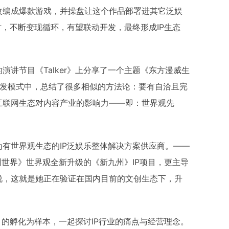
改编成爆款游戏，并操盘让这个作品部署进其它泛娱
时，不断变现循环，有望联动开发，最终形成IP生态
讲节目《Talker》上分享了一个主题《东方漫威生
P开发模式中，总结了很多相似的方法论：要有自洽且完
互联网生态对内容产业的影响力——即：世界观先
有世界观生态的IP泛娱乐整体解决方案供应商。——
州世界》世界观全新升级的《新九州》IP项目，更主导
说，这就是她正在验证在国内目前的文创生态下，升
目的孵化为样本，一起探讨IP行业的痛点与经营理念。