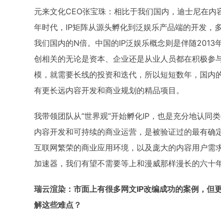
元来文化CEO张宝珠：相比于我们国内，迪士尼在内
年时代，IP矩阵从源头孵化到泛娱乐产品端的开发，
我们国内的N倍。中国的IP泛娱乐概念则是伴随201
创相关的无论是资本、企业还是从业人员都在积极参与
模，就需要长线的投资和迭代，所以短短数年，国内的
有更长远内容开发和商业规划的精品项目。
我带领团队从“世界观”开始孵化IP，也是充分地认同
内容开发和可持续的商业运营，是被验证过的最有确定
互联网繁荣的商业应用环境，以及庞大的内容用户需求
加速器，我们有望不需要等上和漫威那样漫长的六十年
瑞云渲染：市面上有很多网文IP改编成功的案例，但
解这些难点？