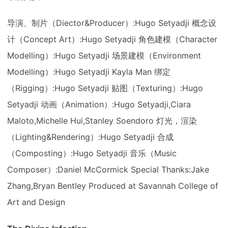
导演、制片（Diector&Producer）:Hugo Setyadji 概念设
计（Concept Art）:Hugo Setyadji 角色建模（Character
Modelling）:Hugo Setyadji 场景建模（Environment
Modelling）:Hugo Setyadji Kayla Man 绑定
（Rigging）:Hugo Setyadji 贴图（Texturing）:Hugo
Setyadji 动画（Animation）:Hugo Setyadji,Ciara
Maloto,Michelle Hui,Stanley Soendoro 灯光，渲染
（Lighting&Rendering）:Hugo Setyadji 合成
（Composting）:Hugo Setyadji 音乐（Music
Composer）:Daniel McCormick Special Thanks:Jake
Zhang,Bryan Bentley Produced at Savannah College of
Art and Design