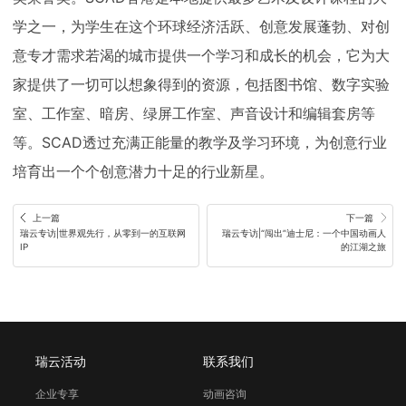
学之一，为学生在这个环球经济活跃、创意发展蓬勃、对创
意专才需求若渴的城市提供一个学习和成长的机会，它为大
家提供了一切可以想象得到的资源，包括图书馆、数字实验
室、工作室、暗房、绿屏工作室、声音设计和编辑套房等
等。SCAD透过充满正能量的教学及学习环境，为创意行业
培育出一个个创意潜力十足的行业新星。
上一篇
下一篇
瑞云专访|世界观先行，从零到一的互联网
瑞云专访|“闯出”迪士尼：一个中国动画人
IP
的江湖之旅
瑞云活动
联系我们
企业专享
动画咨询