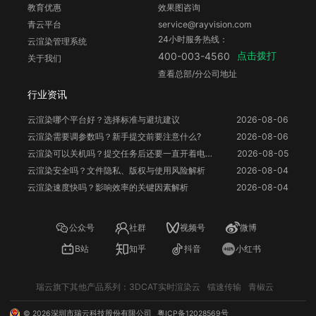
教育优惠
效果图咨询
青云平台
service@rayvision.com
24小时服务热线：
云渲染管理系统
点击拨打
400-003-4560
关于我们
查看总部/分公司地址
行业资讯
云渲染哪个平台好？选择标准与避坑建议
2026-08-06
云渲染需要调参数吗？新手提交前要注意什么?
2026-08-06
云渲染可以关机吗？提交任务后还要一直开着电脑吗？
2026-08-05
云渲染安全吗？文件隐私、版权与使用风险解析
2026-08-04
云渲染速度快吗？影响效率的关键因素解析
2026-08-04
公众号
社群
视频号
微博
B站
知乎
抖音
小红书
瑞云旗下其他产品系列：
3DCAT实时渲染云
镭速传输
青椒云
©
2026
深圳市瑞云科技股份有限公司
粤ICP备12028569号