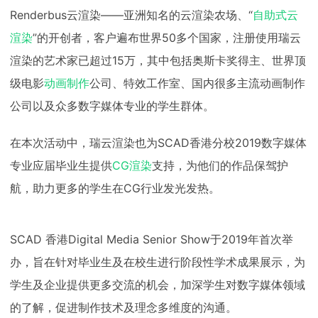
Renderbus云渲染——亚洲知名的云渲染农场、“
自助式云
下载
动画客户端
动画客户端
动画客户端
动画客户端
动画客户端
动画客户端
渲染
”的开创者，客户遍布世界50多个国家，注册使用瑞云
效果图客户端
效果图客户端
效果图客户端
效果图客户端
效果图客户端
效果图客户端
帮助/教程
渲染的艺术家已超过15万，其中包括奥斯卡奖得主、世界顶
级电影
动画制作
公司、特效工作室、国内很多主流动画制作
登录
公司以及众多数字媒体专业的学生群体。
在本次活动中，瑞云渲染也为SCAD香港分校2019数字媒体
专业应届毕业生提供
CG渲染
支持，为他们的作品保驾护
航，助力更多的学生在CG行业发光发热。
SCAD 香港Digital Media Senior Show于2019年首次举
办，旨在针对毕业生及在校生进行阶段性学术成果展示，为
学生及企业提供更多交流的机会，加深学生对数字媒体领域
的了解，促进制作技术及理念多维度的沟通。