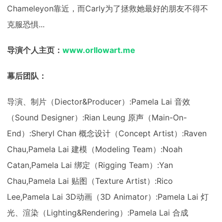
Chameleyon靠近，而Carly为了拯救她最好的朋友不得不
克服恐惧...
导演个人主页：
www.orllowart.me
幕后团队：
导演、制片（Diector&Producer）:Pamela Lai 音效
（Sound Designer）:Rian Leung 原声（Main-On-
End）:Sheryl Chan 概念设计（Concept Artist）:Raven
Chau,Pamela Lai 建模（Modeling Team）:Noah
Catan,Pamela Lai 绑定（Rigging Team）:Yan
Chau,Pamela Lai 贴图（Texture Artist）:Rico
Lee,Pamela Lai 3D动画（3D Animator）:Pamela Lai 灯
光、渲染（Lighting&Rendering）:Pamela Lai 合成