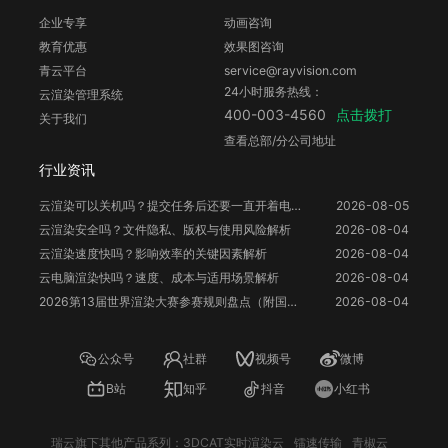
企业专享
动画咨询
教育优惠
效果图咨询
青云平台
service@rayvision.com
24小时服务热线：
云渲染管理系统
点击拨打
400-003-4560
关于我们
查看总部/分公司地址
行业资讯
云渲染可以关机吗？提交任务后还要一直开着电脑吗？
2026-08-05
云渲染安全吗？文件隐私、版权与使用风险解析
2026-08-04
云渲染速度快吗？影响效率的关键因素解析
2026-08-04
云电脑渲染快吗？速度、成本与适用场景解析
2026-08-04
2026第13届世界渲染大赛参赛规则盘点（附国人参赛福利）
2026-08-04
公众号
社群
视频号
微博
B站
知乎
抖音
小红书
瑞云旗下其他产品系列：
3DCAT实时渲染云
镭速传输
青椒云