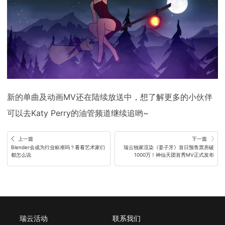
新的单曲及动画MV还在陆续放送中，想了解更多的小伙伴
可以去Katy Perry的油管频道继续追哟~
上一篇
下一篇
Blender会成为行业标准吗？看看艺术家们
瑞云独家渲染《姜子牙》首日预售票房破
都怎么说
1000万！神仙天团首秀MV正式发布
瑞云活动
联系我们