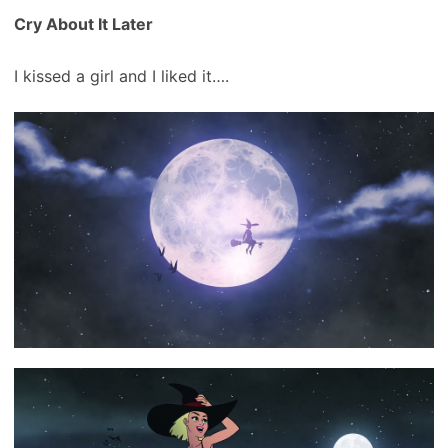
Cry About It Later
I kissed a girl and I liked it….