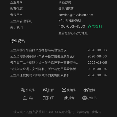
企业专享
动画咨询
教育优惠
效果图咨询
青云平台
service@rayvision.com
24小时服务热线：
云渲染管理系统
点击拨打
400-003-4560
关于我们
查看总部/分公司地址
行业资讯
云渲染哪个平台好？选择标准与避坑建议
2026-08-06
云渲染需要调参数吗？新手提交前要注意什么?
2026-08-06
云渲染可以关机吗？提交任务后还要一直开着电脑吗？
2026-08-05
云渲染安全吗？文件隐私、版权与使用风险解析
2026-08-04
云渲染速度快吗？影响效率的关键因素解析
2026-08-04
公众号
社群
视频号
微博
B站
知乎
抖音
小红书
瑞云旗下其他产品系列：
3DCAT实时渲染云
镭速传输
青椒云