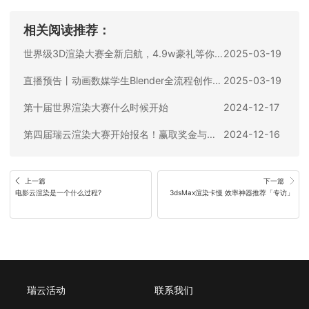
相关阅读推荐：
世界级3D渲染大赛全新启航，4.9w豪礼等你拿!
2025-03-19
直播预告丨动画数媒学生Blender全流程创作指南！第三届已经安排~
2025-03-19
第十届世界渲染大赛什么时候开始
2024-12-17
第四届瑞云渲染大赛开始报名！赢取奖金与奖品、全包渲染费！
2024-12-16
上一篇
下一篇
电影云渲染是一个什么过程?
3dsMax渲染卡慢 效率神器推荐「专访」
瑞云活动
联系我们