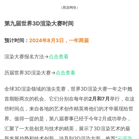
下载
（图源网络）
动画客户端
动画客户端
动画客户端
动画客户端
动画客户端
动画客户端
效果图客户端
效果图客户端
效果图客户端
效果图客户端
效果图客户端
效果图客户端
帮助/教程
第九届世界3D渲染大赛时间
登录
预计时间：
2024年8月3日，一年两届
渲染大赛报名方法→
点击查看
历届世界3D渲染大赛→
点击查看
全球3D渲染领域的顶尖竞赛，世界3D渲染大赛一年之中翘
首期盼两次的机会。它们分别在每年的
2月和7月
举行，在这
些时间点，来自各地的艺术创作精英将他们的才华展现给世
界。值得一提的是，第八届赛事已经于今年2月成功举办，
汇聚了一大批创意与技术的精英，展示了3D渲染艺术的最
新发展趋势和技术创新。涉及到3D渲染方面，推荐“
云渲染