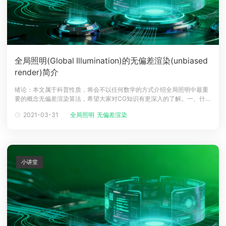
全局照明(Global Illumination)的无偏差渲染(unbiased
render)简介
绪论：本文属于科普性质，将会不以任何数学的方式介绍全局照明中最重
要的概念无偏差渲染算法，希望大家对CG知识有更深入的了解。一、什么
是全局照明(Global Illumination)我们首先来看两张图片A和B：我们可以
2021-03-31
全局照明
无偏差渲染
看到，在图片B中，白色墙反射了红色和绿色，光透过玻璃球后产生了折
射形成了焦散(caustic)，由于早期的光照模型属于简单
小讲堂