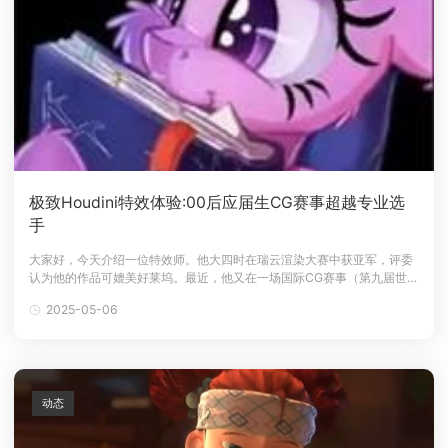
极致Houdini特效体验:00后应届生CG赛事超越专业选
手
大家好，今天介绍一位特效师。他大四时在瑞云渲染大赛中获亚军，评委
认为他的作品可媲美好莱坞。最近，他又在一场国际CG赛事（第九届世界
渲染大赛）中进入前100名。让我们一起看看他的创作秘诀吧！人物介绍
2025-05-06
水饺多少一碗0赵宇霆G线动画特效师第三届瑞云3D渲染动画创作大赛亚
军第七届世界渲染大赛TOP100第九届世界渲染大赛TOP100入围作品
《解体》
动态