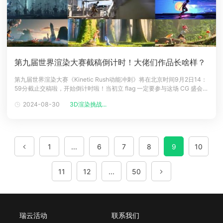
第九届世界渲染大赛截稿倒计时！大佬们作品长啥样？
第九届世界渲染大赛《Kinetic Rush动能冲刺》将在北京时间9月2日14：
59分截止交稿啦，开始倒计时啦！当初立 flag 一定要参与这场 CG 盛会的
人在哪里？目前有哪些人员提交作品了呢，一起来看看吧。这几天瑞云小
2024-08-30
3D渲染挑战...
助手陆续收到了超过一百份已经交卷的国人艺术家投稿，部分压制成动图
集合在这篇文章里给大家一饱眼福啦！官方结果还没出来之前
1
...
6
7
8
9
10
11
12
...
50
瑞云活动
联系我们