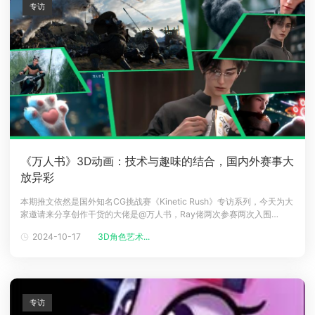
专访
《万人书》3D动画：技术与趣味的结合，国内外赛事大
放异彩
本期推文依然是国外知名CG挑战赛《Kinetic Rush》专访系列，今天为大
家邀请来分享创作干货的大佬是@万人书，Ray佬两次参赛两次入围
TOP100(第七届、第九届)，凭借令人印象深刻的国风赛博作品《刑
2024-10-17
3D角色艺术...
天》、《长城》扬名海外;他还以精彩绝伦的作品《赛博夜》在第三届瑞云
渲染大赛中力夺亚军，实力毋庸置疑!这三个获奖的动画作品，竟然都是Ra
专访