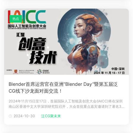
热点
Blender首席运营官在亚洲“Blender Day”暨第五届泛
CG线下沙龙面对面交流！
2024年11月15日至17日，首届国际人工智能及创意大会(IAICC)将在深圳
南山区香港中文大学深圳研究院召开，大会首批重点嘉宾邀请到了著名3D
开源工具开发公司 BlenderStudio 的首席运营官 Francesco Siddi 先
2024-10-30
泛CG聚未来
生，并将11月15日大会首日主题设置为Blender Day(Blender 主题日)，
旨在把中国与