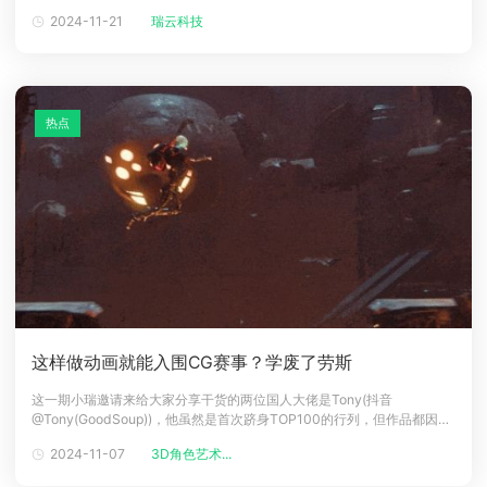
席运营官FrancescoSiddi、ACGGIT首席技术官崔潇（只剩一瓶辣椒酱）
2024-11-21
瑞云科技
下载
等十余位行业大咖到访瑞云科技。会上，瑞云科技团队对公司发展历程、
动画客户端
动画客户端
动画客户端
动画客户端
动画客户端
动画客户端
业务范围、未来规划等展开介绍
效果图客户端
效果图客户端
效果图客户端
效果图客户端
效果图客户端
效果图客户端
帮助/教程
热点
登录
这样做动画就能入围CG赛事？学废了劳斯
这一期小瑞邀请来给大家分享干货的两位国人大佬是Tony(抖音
@Tony(GoodSoup))，他虽然是首次跻身TOP100的行列，但作品都因出
色的故事张力和技术力获得了评委的一致好评。《BREACH-分头行动》@
2024-11-07
3D角色艺术...
TonyTony佬目前就读于被誉为设计界的哈佛的美国罗德岛设计学院，还
是个大四学生，对于动画赛事和三维制作都有自己独到的见解，