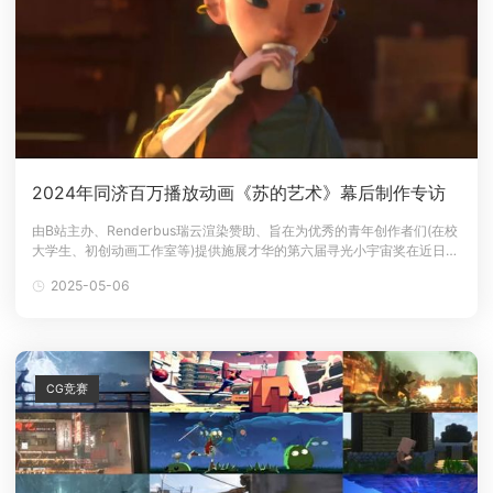
2024年同济百万播放动画《苏的艺术》幕后制作专访
由B站主办、Renderbus瑞云渲染赞助、旨在为优秀的青年创作者们(在校
大学生、初创动画工作室等)提供施展才华的第六届寻光小宇宙奖在近日正
式公布了入围名单，本届赛事共收到来自海内外的345支稿件，其中有25
2025-05-06
部佳作成功跻身决赛舞台，每一支作品视角都别具一格、创意非凡！哔哩
哔哩寻光计划小宇窗奖第六届入围作品图图源@哔哩哔哩寻光其中，有一
个作
CG竞赛