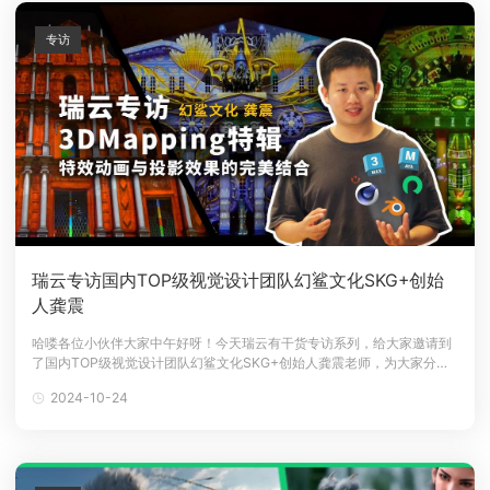
专访
瑞云专访国内TOP级视觉设计团队幻鲨文化SKG+创始
人龚震
哈喽各位小伙伴大家中午好呀！今天瑞云有干货专访系列，给大家邀请到
了国内TOP级视觉设计团队幻鲨文化SKG+创始人龚震老师，为大家分享
黑科技3D Mapping的炫酷玩法！龚震是当代中国新媒体艺术领域的潮流
2024-10-24
先锋，尤其在沉浸光影艺术和3D Mapping 领域，创作过数百部作品，并
10次夺得国际级数字视觉艺术类比赛大奖。其创立的公司"幻鲨文化