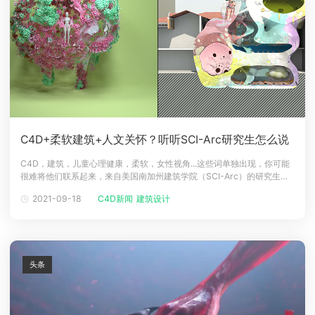
C4D+柔软建筑+人文关怀？听听SCI-Arc研究生怎么说
C4D，建筑，儿童心理健康，柔软，女性视角...这些词单独出现，你可能
很难将他们联系起来，来自美国南加州建筑学院（SCI-Arc）的研究生饶
津渝运用这些内容构成了自己独一无二的建筑设计，碰撞出别样的艺术火
2021-09-18
C4D新闻
建筑设计
花。2021年首届4C建筑与设计创意展在上海顺利举办，Renderbus瑞云
渲染有幸参与支持本次展览，助力中国建筑艺术新兴力量的无限探索
头条