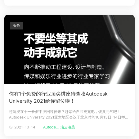
创IP国漫番剧《观海策》和《游侠战纪》：《观海策》深挖《山海经》、
《述异记》、《酉
头条
你有1个免费的行业顶尖讲座待查收
Autodesk
University 2021给你留位啦！
还沉浸在十一长假中没回过神来？赶紧给自己充充电，恢复元气吧！
Autodesk University 2021亚太地区会议于北京时间10月13日-14日举
行。全球顶尖讲座免费听在线Q&x26;A与业内大佬同交流激活创意灵感！
2021-10-14
Autode...
瑞云渲染
点燃创新力量！Autodesk University 2021简介Autodesk University
2021（简