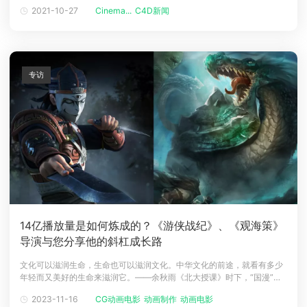
计优质的动画、视效等CG创意内容，其客户涵盖Maxon、华为、微软、
2021-10-27
Cinema...
C4D新闻
谷歌、苹果、亚马逊等一众国际一线大牌，作品也多次被Maxon、
Houdini等CG大厂列入年度作品合集之中。每一个作品拿出来都值
专访
14亿播放量是如何炼成的？《游侠战纪》、《观海策》
导演与您分享他的斜杠成长路
文化可以滋润生命，生命也可以滋润文化。中华文化的前途，就看有多少
年轻而又美好的生命来滋润它。——余秋雨《北大授课》时下，“国漫”大
热，国产动漫市场频出惊喜，众多内容创作者开始深度挖掘博大精深的中
2023-11-16
CG动画电影
动画制作
动画电影
国文化，精耕细作，为观众创作了令人难忘的作品。其中不得不提两部原