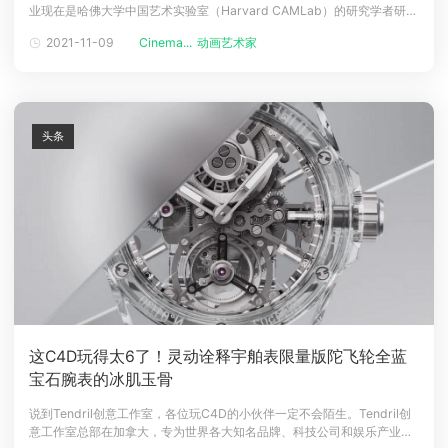
业现在是哈佛大学中国艺术实验室（Harvard CAMLab）的研究学者研究
下载
生毕业作品《Simulacra（拟像）》斩获2020年学生奥斯卡另类/实验电
动画客户端
动画客户端
动画客户端
动画客户端
动画客户端
动画客户端
2021-11-09
Cinema...
动画艺术家
影类目金奖等10余项国际大奖项目客户囊括梅赛德斯奔驰、佳能、明星王
霏霏等众多响亮的名字个人作品在NFT艺术交易平台畅销N
效果图客户端
效果图客户端
效果图客户端
效果图客户端
效果图客户端
效果图客户端
帮助/教程
登录
头条
这C4D玩得太6了！灵动诠释宇舶表限量版陀飞轮全蓝
宝石腕表的冰肌玉骨
说到Tendril创意工作室，各位玩C4D的小伙伴一定不会陌生。Tendril创
意工作室总部在加拿大，专为世界各大知名品牌、科技公司和娱乐产业设