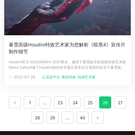
暴雪高级Houdini特效艺术家为您解析《暗黑4》宣传片
制作细节
Houdini官方与SIGGRAPH 2021联合，邀请了暴雪娱乐的高级特效艺术家
Nema Safvati做了Houdini制作的专题分享本次分享的内容关于暴雪娱乐
最受期待的游戏之一《暗黑破坏神4》发布的CG动画短片《By Three
2022-07-29
云渲染平台
视觉特效
动画艺术家
They Come（2019）》短片写实的画风，暗黑的视觉风格中外网友看完
后齐呼：暴雪，去做电影吧！“血
1
...
23
24
25
26
27
28
29
...
40