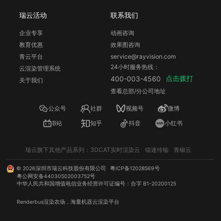
瑞云活动
联系我们
企业专享
动画咨询
教育优惠
效果图咨询
青云平台
service@rayvision.com
24小时服务热线：
云渲染管理系统
点击拨打
400-003-4560
关于我们
查看总部/分公司地址
公众号
社群
视频号
微博
B站
知乎
抖音
小红书
瑞云旗下其他产品系列：
3DCAT实时渲染云
镭速传输
青椒云
©
2026
深圳市瑞云科技股份有限公司
粤ICP备12028569号
粤公网安备44030502003752号
中华人民共和国增值电信业务经营许可证编号：合字 B1-20200125
Renderbus
渲染农场
，海量机器
云渲染
平台