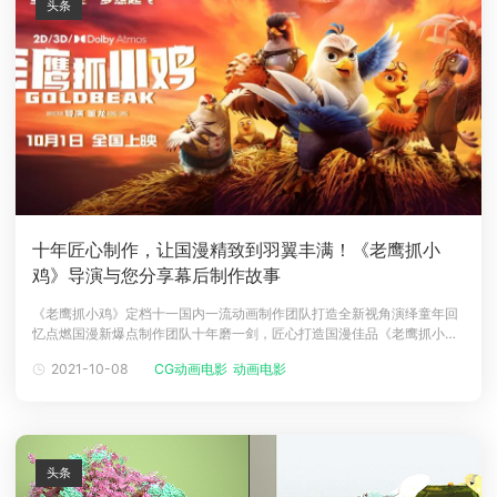
头条
十年匠心制作，让国漫精致到羽翼丰满！《老鹰抓小
鸡》导演与您分享幕后制作故事
《老鹰抓小鸡》定档十一国内一流动画制作团队打造全新视角演绎童年回
忆点燃国漫新爆点制作团队十年磨一剑，匠心打造国漫佳品《老鹰抓小
鸡》也被列入“一带一路”精品项目让国漫精致到羽翼丰满Renderbus瑞云
2021-10-08
CG动画电影
动画电影
渲染倍感荣幸能成为《老鹰抓小鸡》的云渲染服务商，共耗费140万+机
时，深度合作，助力优质国漫梦想起飞！9月28日，瑞云渲染包场超前点
映《老鹰
头条