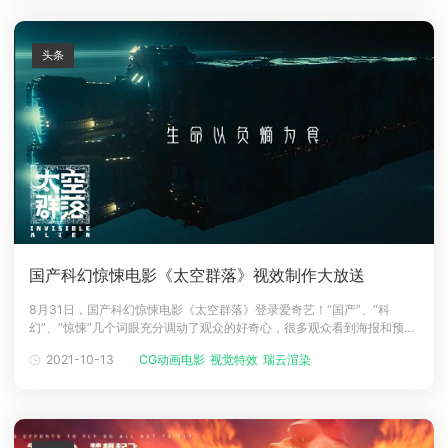
头条
国产科幻惊悚电影《太空群落》视效制作大放送
8月31日，国产科幻惊悚电影《太空群落》登录爱奇艺！“国产”、“科
幻”、“惊悚”几个词眼充分调动了观众的好奇心，很多观众看到海报和预告
时，都被其中充满科幻色彩的细节，以及预告片营造出的紧张感和悬疑感
2021-10-13
CG动画电影
视觉特效
瑞云渲染
深深吸引！《太空群落》融合了外星生物、惊悚、科幻三大主题，在国际
舞台上大放异彩，先后荣获“基辅国际电影节最佳影片”和“奥地利国际电影
节最佳外语