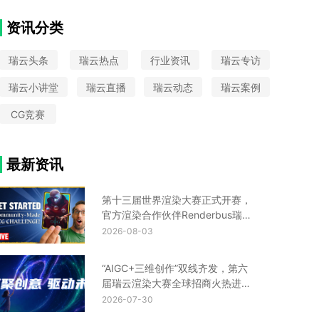
VAX
大圣归来
中国国际动漫节
Python
CIS设计
Turtle渲染器
星火国际设计奖
资讯分类
金鸡百花奖
UE云渲染平台
瑞云头条
瑞云热点
行业资讯
瑞云专访
瑞云小讲堂
瑞云直播
瑞云动态
瑞云案例
CG竞赛
最新资讯
第十三届世界渲染大赛正式开赛，
官方渲染合作伙伴Renderbus瑞云
渲染助您渲力全开！
2026-08-03
“AIGC+三维创作”双线齐发，第六
届瑞云渲染大赛全球招商火热进行
中！
2026-07-30