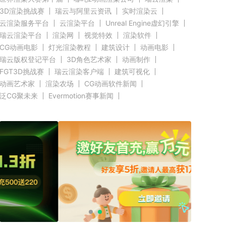
3D渲染挑战赛
瑞云与阿里云资讯
实时渲染云
云渲染服务平台
云渲染平台
Unreal Engine虚幻引擎
瑞云渲染平台
渲染网
视觉特效
渲染软件
CG动画电影
灯光渲染教程
建筑设计
动画电影
瑞云版权登记平台
3D角色艺术家
动画制作
FGT3D挑战赛
瑞云渲染客户端
建筑可视化
动画艺术家
渲染农场
CG动画软件新闻
泛CG聚未来
Evermotion赛事新闻
CGTrader渲染新闻
RenderMan新闻
渲染客户端快讯
C4D新闻
Autodesk新闻
好莱坞影视云渲染
奥斯卡渲染资讯
Renderbus新闻
CG渲染新闻
Siggraph新闻
Blender新闻
GPU渲染
CPU渲染
Redshift新闻
3ds Max新闻
瑞云科技
瑞云大事件
原力动画
CG英雄会
三维渲染
效果图设计大赛
效果图大赛
效果图客户端
瑞云
ZBrush新闻
Cinema 4D资讯
V-Ray新闻
渲染插件
Maya新闻
教育优惠
赤道
北京电影学院
全局照明
无偏差渲染
云栖大会