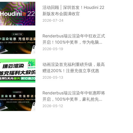
活动回顾 | 深圳首发！Houdini 22
新版发布会圆满收官
2026-07-24
Renderbus瑞云渲染年中狂欢正式
开启！100%中奖率，华为电脑、
iPhone17等你来拿
2026-05-19
动画渲染首充福利重磅升级，最高
赠送200%！注册充值立享优惠
2026-05-13
Renderbus瑞云渲染年中钜惠即将
开启，100%中奖率，豪礼抢先
看！
2026-05-12