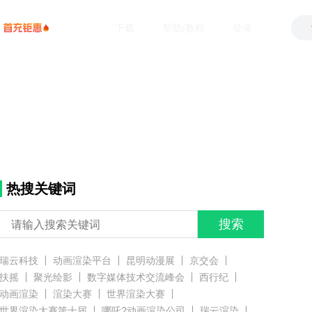
下载
帮助/教程
登录
热搜关键词
搜索
瑞云科技
动画渲染平台
昆明动漫展
京交会
扶摇
聚光绘影
数字媒体技术交流峰会
西行纪
动画渲染
渲染大赛
世界渲染大赛
世界渲染大赛第十届
哪吒2动画渲染公司
瑞云渲染