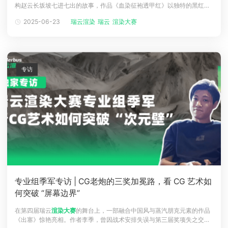
构赵云长坂坡七进七出的故事，作品《血染征袍透甲红》以独特的黑红美
下载
学、枯寂的死林意象与克制的暴力表达，斩获第四届瑞云
渲染大赛
专业组
动画客户端
动画客户端
动画客户端
动画客户端
动画客户端
动画客户端
2025-06-23
瑞云渲染
瑞云
渲染大赛
季军。这位转型三年的前建筑设计师，如何将三国青史淬炼成充满电影张
力的镜头？本期专访，揭秘程远鹏在克制中展现暴力美学的震撼。程远鹏
效果图客户端
效果图客户端
效果图客户端
效果图客户端
效果图客户端
效果图客户端
帮助/教程
第三届瑞云
渲染大赛
登录
专访
专业组季军专访 | CG老炮的三奖加冕路，看 CG 艺术如
何突破 “屏幕边界”
在第四届瑞云
渲染大赛
的舞台上，一部融合中国风与蒸汽朋克元素的作品
《出塞》惊艳亮相。作者李季，曾因战术安排失误与第三届奖项失之交臂