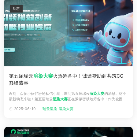
动态
第五届瑞云
渲染大赛
火热筹备中！诚邀赞助商共筑CG
巅峰盛事
近期，众多小伙伴纷纷私信小瑞，询问第五届瑞云
渲染大赛
的消息。这不
最新动态来啦！第五届瑞云
渲染大赛
正在紧锣密鼓地筹备中！作为被圈内
人士备受瞩目的瑞云
渲染大赛
，其全网曝光量已突破亿级大关，抖音、B
2025-06-10
瑞云渲染
渲染大赛
站、微信生态、小红书等平台流量持续引爆，堪称CG领域的现象级IP赛
事！为进一步提升赛事规模与影响力，现面向各界公开招募【第五届瑞云
渲染大赛
】赞助商。