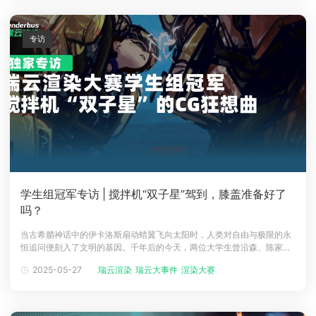
身份在转换，关
专访
学生组冠军专访 | 搅拌机“双子星”驾到，膝盖准备好了
吗？
当古希腊神话中的伊卡洛斯扇动蜡翼飞向太阳时，人类对自由与极限的永
恒追问便刻入了文明的基因。千年后的今天，两位大学生曾沿森、陈家健
用3D动画作品《Icarus》将希腊神话的坠落寓言解构为赛博战场的视觉狂
2025-05-27
瑞云渲染
瑞云大事件
渲染大赛
想，并成功斩获四届瑞云3D渲染动画创作大赛学生组冠军。从希腊神话到
赛博机甲，从Blender新手到瑞云冠军，今天我们一起揭秘这对"搅拌机双
子