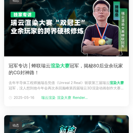
动态
冠军专访 | 蝉联瑞云
渲染大赛
冠军，揭秘80后业余玩家
的CG封神路！
去年半导体工程师施瑞岳凭借《Unreal 2 Real》斩获第三届瑞云
渲染大赛
冠军，没人想到他今年会再次杀回巅峰第四届瑞云3D渲染动画创作大赛，
他凭借AI机器人与人类的科幻史诗作《幻影》蝉联专业组冠军。非科班出
2025-05-16
瑞云渲染
渲染大赛
Render...
身且身兼本职工作的施瑞岳，在蝉联两届冠军的征途中，不仅需攻克技术
难关，还需直面不同的声音，甚至到最后还出现了被要求禁赛的声音...
动态