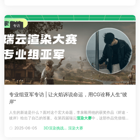
秒动画塞进整个AI时代的哲思，让评委们印象深刻。▲
渲染大赛
前刘祝前
往云南阿布吉措
专访
专业组亚军专访 | 让火焰诉说命运，用CG诠释人生“彼
岸”
人生的新途是什么？面对这个宏大命题，李泉毅用他的获奖作品《烬途・
彼岸》给出了自己的答案。在第四届瑞云
渲染大赛
中，这部作品凭借细腻
的场景构建、富有张力的角色设计，从众多高手中脱颖而出，一举斩获专
2025-06-05
3D渲染挑战...
渲染大赛
业组亚军和Style3D特别奖。▲李泉毅本届大赛获奖证书作品中那些燃烧
的火焰、密密麻麻的箭雨，都在诉说着一个关于蜕变的寓言环境在变迁，