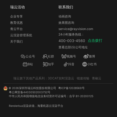
瑞云活动
联系我们
企业专享
动画咨询
教育优惠
效果图咨询
青云平台
service@rayvision.com
24小时服务热线：
云渲染管理系统
点击拨打
400-003-4560
关于我们
查看总部/分公司地址
公众号
社群
视频号
微博
B站
知乎
抖音
小红书
瑞云旗下其他产品系列：
3DCAT实时渲染云
镭速传输
青椒云
©
2026
深圳市瑞云科技股份有限公司
粤ICP备12028569号
粤公网安备44030502003752号
中华人民共和国增值电信业务经营许可证编号：合字 B1-20200125
Renderbus
渲染农场
，海量机器
云渲染
平台