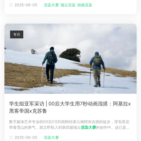
的CG老炮，今年凭借作品《出塞》一举斩获专业组季军、B站人气奖、
2025-06-05
渲染大赛
瑞云渲染
动画渲染
Style3D特别奖三项荣誉。▲李季第三届和第四届证书从师范美术生到数
字艺术工作室创始人，从传统绘画到UE全流程创作，李季的CG生涯充满
了跨界与突破
专访
学生组亚军采访 | 00后大学生用7秒动画混搭：阿基拉x
黑客帝国x克苏鲁
数字媒体艺术专业的00后CG刘祝刚结束云南阿布吉措的徒步，背包里还
带着雪山的寒气，就立即投入到第四届瑞云
渲染大赛
的创作中。这已是他
第三次参赛从第二届学生组入围，到第三届获得行业选择人气奖，再到今
2025-06-05
渲染大赛
年第四届瑞云
渲染大赛
凭借《未来已来》斩获学生组亚军，这位00后用7