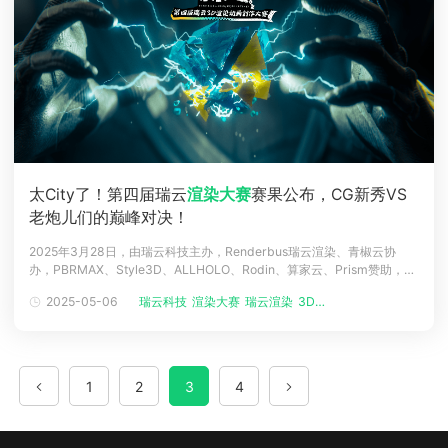
太City了！第四届瑞云
渲染大赛
赛果公布，CG新秀VS
老炮儿们的巅峰对决！
2025年3月28日，由瑞云科技主办，Renderbus瑞云渲染、青椒云协
办，PBRMAX、Style3D、ALLHOLO、Rodin、算家云、Prism赞助，全
球动画领域备受瞩目的专业赛事第四届瑞云3D渲染动画创作大赛线上颁奖
2025-05-06
瑞云科技
渲染大赛
瑞云渲染
3D渲染挑战...
典礼在Renderbus瑞云渲染B站官方直播间圆满结束，最终获奖结果出炉
啦！恭喜各位获奖选手，也衷心感谢各位CG
1
2
3
4