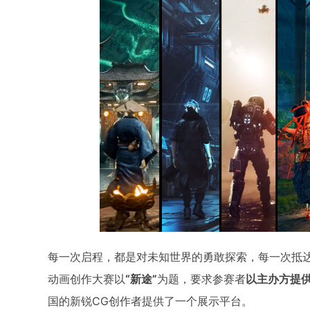
每一次启程，都是对未知世界的勇敢探索，每一次抵达
动画创作大赛以
“新途”
为题，要求参赛者
以主办方提供
国的新锐CG创作者提供了一个展示平台。