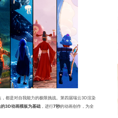
，都是对自我能力的极限挑战。第四届瑞云3D渲染
的3D动画模板为基础
，进行
7秒
的动画创作，为全