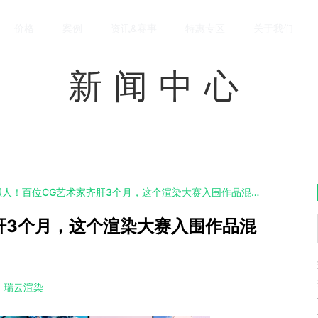
价格
案例
资讯&赛事
特惠专区
关于我们
新闻中心
哪吒3速来抓人！百位CG艺术家齐肝3个月，这个渲染大赛入围作品混剪燃炸！
肝3个月，这个渲染大赛入围作品混
瑞云渲染