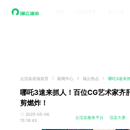
首页
产品与服务
解决方案
云渲染农场首页
新闻中心
瑞云热点
哪吒3速来抓人！百位CG艺术家齐
剪燃炸！
2025-05-06
云渲染服务平台
渲染大赛
15:18:43