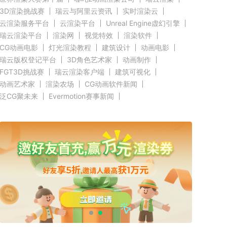
3D渲染挑战赛
瑞云与阿里云资讯
实时渲染云
云渲染服务平台
云渲染平台
Unreal Engine虚幻引擎
瑞云渲染平台
渲染网
视觉特效
渲染软件
CG动画电影
灯光渲染教程
建筑设计
动画电影
瑞云版权登记平台
3D角色艺术家
动画制作
FGT3D挑战赛
瑞云渲染客户端
建筑可视化
动画艺术家
渲染农场
CG动画软件新闻
泛CG聚未来
Evermotion赛事新闻
CGTrader渲染新闻
RenderMan新闻
渲染客户端快讯
C4D新闻
Autodesk新闻
好莱坞影视云渲染
奥斯卡渲染资讯
Renderbus新闻
CG渲染新闻
Siggraph新闻
Blender新闻
GPU渲染
CPU渲染
Redshift新闻
3ds Max新闻
瑞云科技
瑞云大事件
原力动画
CG英雄会
三维渲染
效果图设计大赛
效果图大赛
效果图客户端
瑞云
ZBrush新闻
Cinema 4D资讯
V-Ray新闻
渲染插件
Maya新闻
教育优惠
赤道
北京电影学院
全局照明
无偏差渲染
云栖大会