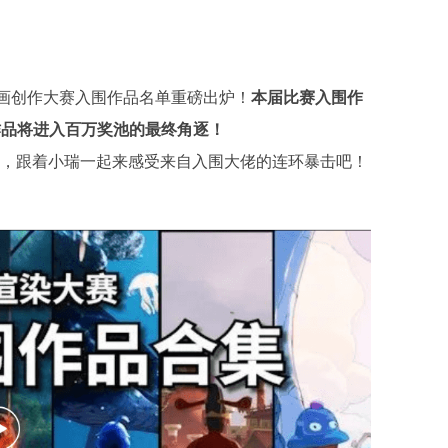
画创作大赛入围作品名单重磅出炉！
本届比赛入围作
作品将进入
百万
奖池
的最终角逐！
锦，跟着小瑞一起来感受来自入围大佬的连环暴击吧！