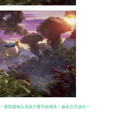
！第四届瑞云渲染大赛开始报名！扬名立万这次一