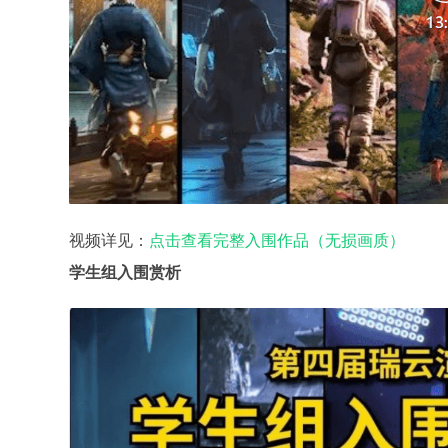
视频详见：
点击查看完整入围作品（无损画质）
学生组入围赏析