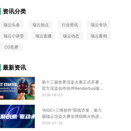
VAX
大圣归来
中国国际动漫节
Python
CIS设计
Turtle渲染器
星火国际设计奖
资讯分类
金鸡百花奖
UE云渲染平台
瑞云头条
瑞云热点
行业资讯
瑞云专访
瑞云小讲堂
瑞云直播
瑞云动态
瑞云案例
CG竞赛
最新资讯
第十三届世界渲染大赛正式开赛，
官方渲染合作伙伴Renderbus瑞云
渲染助您渲力全开！
2026-08-03
“AIGC+三维创作”双线齐发，第六
届瑞云渲染大赛全球招商火热进行
中！
2026-07-30