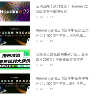
活动回顾 | 深圳首发！Houdini 22
新版发布会圆满收官
2026-07-24
Renderbus瑞云渲染年中狂欢正式
开启！100%中奖率，华为电脑、
iPhone17等你来拿
2026-05-19
动画渲染首充福利重磅升级，最高
赠送200%！注册充值立享优惠
2026-05-13
Renderbus瑞云渲染年中钜惠即将
开启，100%中奖率，豪礼抢先
看！
2026-05-12