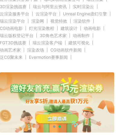
3D渲染挑战赛
瑞云与阿里云资讯
实时渲染云
云渲染服务平台
云渲染平台
Unreal Engine虚幻引擎
瑞云渲染平台
渲染网
视觉特效
渲染软件
CG动画电影
灯光渲染教程
建筑设计
动画电影
瑞云版权登记平台
3D角色艺术家
动画制作
FGT3D挑战赛
瑞云渲染客户端
建筑可视化
动画艺术家
渲染农场
CG动画软件新闻
泛CG聚未来
Evermotion赛事新闻
CGTrader渲染新闻
RenderMan新闻
渲染客户端快讯
C4D新闻
Autodesk新闻
好莱坞影视云渲染
奥斯卡渲染资讯
Renderbus新闻
CG渲染新闻
Siggraph新闻
Blender新闻
GPU渲染
CPU渲染
Redshift新闻
3ds Max新闻
瑞云科技
瑞云大事件
原力动画
CG英雄会
三维渲染
效果图设计大赛
效果图大赛
效果图客户端
瑞云
ZBrush新闻
Cinema 4D资讯
V-Ray新闻
渲染插件
Maya新闻
教育优惠
赤道
北京电影学院
全局照明
无偏差渲染
云栖大会