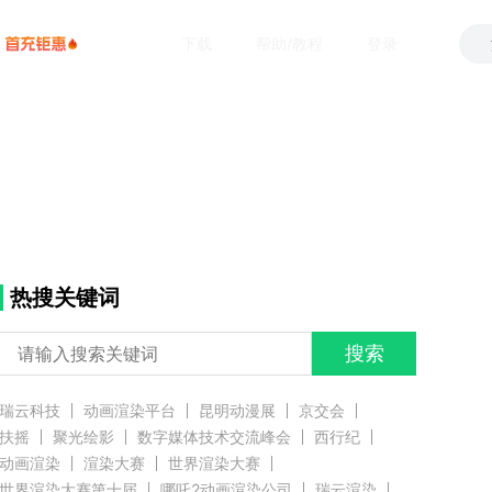
下载
帮助/教程
登录
热搜关键词
搜索
瑞云科技
动画渲染平台
昆明动漫展
京交会
扶摇
聚光绘影
数字媒体技术交流峰会
西行纪
动画渲染
渲染大赛
世界渲染大赛
世界渲染大赛第十届
哪吒2动画渲染公司
瑞云渲染