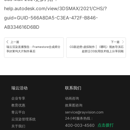
help.autodesk.com/view/3DSMAX/2021/CHS/?
guid=GUID-566A8DA5-C3EA-472F-B846-
AB334616D6BD
上一篇
下一篇
瑞云渲染直播预告：Framestore合成师分
CG新趋势:虚拟制作 | 《哪吒》视效导演石
享好莱坞大片制作幕后
超群泛CG实用技术线上分享回顾
瑞云活动
联系我们
企业专享
动画咨询
教育优惠
效果图咨询
青云平台
service@rayvision.com
24小时服务热线：
云渲染管理系统
点击拨打
400-003-4560
关于我们