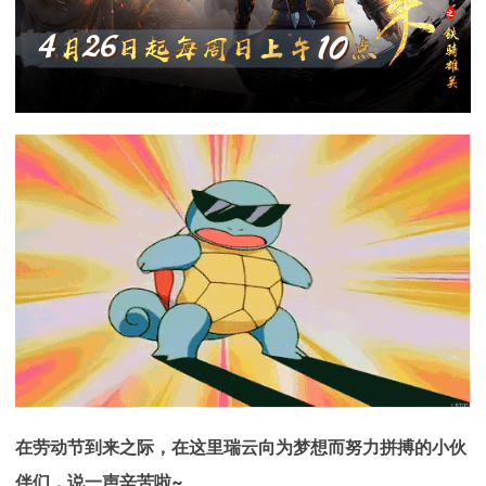
下载
动画客户端
动画客户端
动画客户端
动画客户端
动画客户端
动画客户端
效果图客户端
效果图客户端
效果图客户端
效果图客户端
效果图客户端
效果图客户端
帮助/教程
登录
在劳动节到来之际，在这里瑞云向为梦想而努力拼搏的小伙
伴们，说一声辛苦啦~