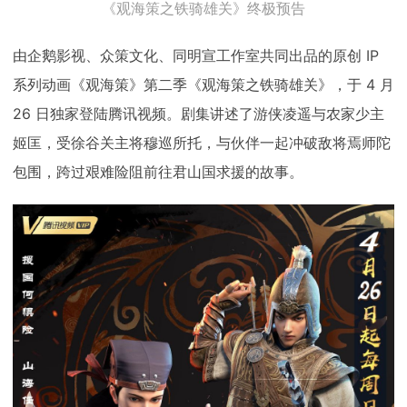
《观海策之铁骑雄关》终极预告
由企鹅影视、众策文化、同明宣工作室共同出品的原创 IP
系列动画《观海策》第二季《观海策之铁骑雄关》，于 4 月
26 日独家登陆腾讯视频。剧集讲述了游侠凌遥与农家少主
姬匡，受徐谷关主将穆巡所托，与伙伴一起冲破敌将焉师陀
包围，跨过艰难险阻前往君山国求援的故事。