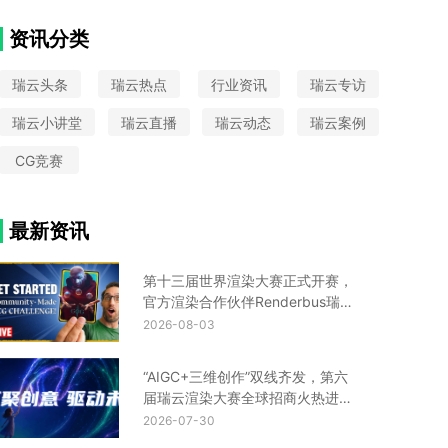
VAX
大圣归来
中国国际动漫节
Python
CIS设计
Turtle渲染器
星火国际设计奖
资讯分类
金鸡百花奖
UE云渲染平台
瑞云头条
瑞云热点
行业资讯
瑞云专访
瑞云小讲堂
瑞云直播
瑞云动态
瑞云案例
CG竞赛
最新资讯
第十三届世界渲染大赛正式开赛，
官方渲染合作伙伴Renderbus瑞云
渲染助您渲力全开！
2026-08-03
“AIGC+三维创作”双线齐发，第六
届瑞云渲染大赛全球招商火热进行
中！
2026-07-30