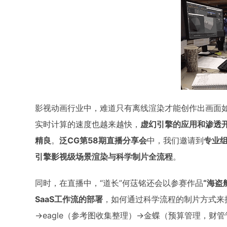
影视动画行业中，难道只有离线渲染才能创作出画面如
实时计算的速度也越来越快，
虚幻引擎的应用和渗透开
精良
。
泛CG第58期直播分享会
中，我们邀请到
专业组
引擎影视级场景渲染与科学制片全流程
。
同时，在直播中，“道长”何荙铭还会以参赛作品
“海盗
SaaS工作流的部署
，如何通过科学流程的制片方式来提
→eagle（参考图收集整理）→金蝶（预算管理，财管