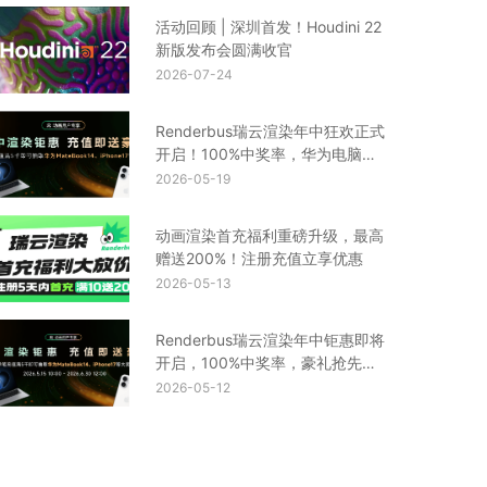
活动回顾 | 深圳首发！Houdini 22
新版发布会圆满收官
2026-07-24
Renderbus瑞云渲染年中狂欢正式
开启！100%中奖率，华为电脑、
iPhone17等你来拿
2026-05-19
动画渲染首充福利重磅升级，最高
赠送200%！注册充值立享优惠
2026-05-13
Renderbus瑞云渲染年中钜惠即将
开启，100%中奖率，豪礼抢先
看！
2026-05-12