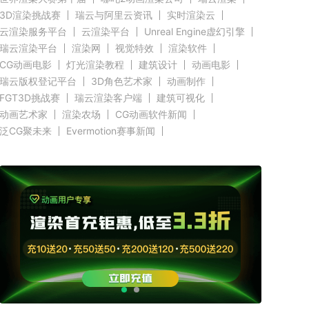
3D渲染挑战赛
瑞云与阿里云资讯
实时渲染云
云渲染服务平台
云渲染平台
Unreal Engine虚幻引擎
瑞云渲染平台
渲染网
视觉特效
渲染软件
CG动画电影
灯光渲染教程
建筑设计
动画电影
瑞云版权登记平台
3D角色艺术家
动画制作
FGT3D挑战赛
瑞云渲染客户端
建筑可视化
动画艺术家
渲染农场
CG动画软件新闻
泛CG聚未来
Evermotion赛事新闻
CGTrader渲染新闻
RenderMan新闻
渲染客户端快讯
C4D新闻
Autodesk新闻
好莱坞影视云渲染
奥斯卡渲染资讯
Renderbus新闻
CG渲染新闻
Siggraph新闻
Blender新闻
GPU渲染
CPU渲染
Redshift新闻
3ds Max新闻
瑞云科技
瑞云大事件
原力动画
CG英雄会
三维渲染
效果图设计大赛
效果图大赛
效果图客户端
瑞云
ZBrush新闻
Cinema 4D资讯
V-Ray新闻
渲染插件
Maya新闻
教育优惠
赤道
北京电影学院
全局照明
无偏差渲染
云栖大会