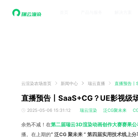
首页
产品与服务
解决方案
云渲染农场首页
新闻中心
瑞云直播
直播预告丨S
直播预告丨SaaS+CG？UE影视
2025-05-06 15:31:12
瑞云渲染
泛CG聚未来
C
余热不减！在
第二届瑞云3D渲染动画创作大赛赛果公
播。在上期的
“ 泛CG 聚未来 ” 第四届实用技术线上