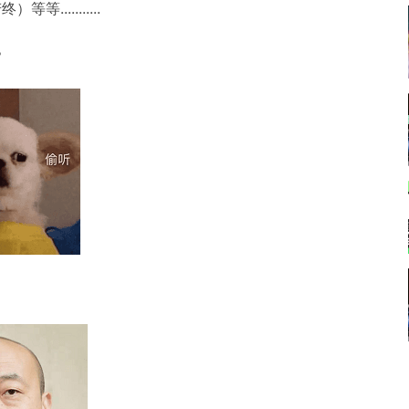
.........
？