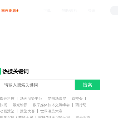
下载
帮助/教程
登录
热搜关键词
搜索
瑞云科技
动画渲染平台
昆明动漫展
京交会
扶摇
聚光绘影
数字媒体技术交流峰会
西行纪
动画渲染
渲染大赛
世界渲染大赛
世界渲染大赛第十届
哪吒2动画渲染公司
瑞云渲染