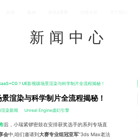
价格
案例
资讯&赛事
特惠专区
关于我们
新闻中心
aaS+CG？UE影视级场景渲染与科学制片全流程揭秘！
级场景渲染与科学制片全流程揭秘！
G渲染新闻
Unreal Engine虚幻引擎
布
后，小瑞紧锣密鼓在安排获奖选手的系列专场直
分享会
中,咱们邀请到
大赛专业组冠亚军
“3ds Max老法