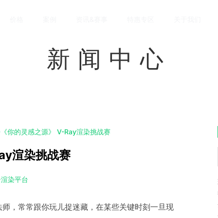
价格
案例
资讯&赛事
特惠专区
关于我们
新闻中心
20《你的灵感之源》 V-Ray渲染挑战赛
Ray渲染挑战赛
云渲染平台
法师，常常跟你玩儿捉迷藏，在某些关键时刻一旦现