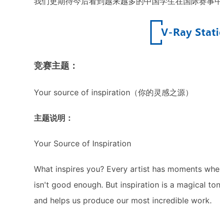
我们更期待今后看到越来越多的中国学生在国际赛事
竞赛主题：
Your source of inspiration（你的灵感之源）
主题说明：
Your Source of Inspiration
What inspires you? Every artist has moments where 
isn't good enough. But inspiration is a magical to
and helps us produce our most incredible work.