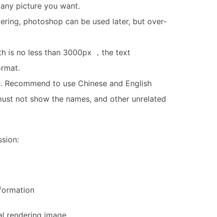
 any picture you want.
ering, photoshop can be used later, but over-
th is no less than 3000px ，the text
ormat.
se. Recommend to use Chinese and English
 must not show the names, and other unrelated
ssion:
nformation
nal rendering image