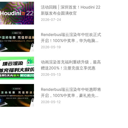
活动回顾 | 深圳首发！Houdini 22
新版发布会圆满收官
2026-07-24
Renderbus瑞云渲染年中狂欢正式
开启！100%中奖率，华为电脑、
iPhone17等你来拿
2026-05-19
动画渲染首充福利重磅升级，最高
赠送200%！注册充值立享优惠
2026-05-13
Renderbus瑞云渲染年中钜惠即将
开启，100%中奖率，豪礼抢先
看！
2026-05-12