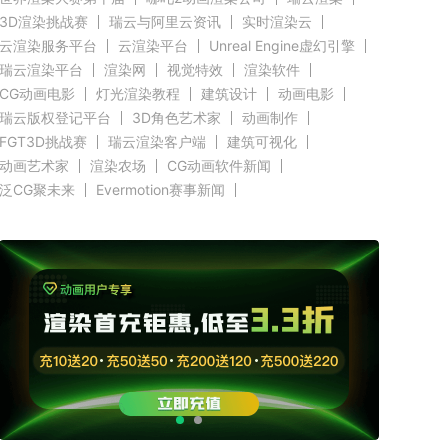
3D渲染挑战赛
瑞云与阿里云资讯
实时渲染云
云渲染服务平台
云渲染平台
Unreal Engine虚幻引擎
瑞云渲染平台
渲染网
视觉特效
渲染软件
CG动画电影
灯光渲染教程
建筑设计
动画电影
瑞云版权登记平台
3D角色艺术家
动画制作
FGT3D挑战赛
瑞云渲染客户端
建筑可视化
动画艺术家
渲染农场
CG动画软件新闻
泛CG聚未来
Evermotion赛事新闻
CGTrader渲染新闻
RenderMan新闻
渲染客户端快讯
C4D新闻
Autodesk新闻
好莱坞影视云渲染
奥斯卡渲染资讯
Renderbus新闻
CG渲染新闻
Siggraph新闻
Blender新闻
GPU渲染
CPU渲染
Redshift新闻
3ds Max新闻
瑞云科技
瑞云大事件
原力动画
CG英雄会
三维渲染
效果图设计大赛
效果图大赛
效果图客户端
瑞云
ZBrush新闻
Cinema 4D资讯
V-Ray新闻
渲染插件
Maya新闻
教育优惠
赤道
北京电影学院
全局照明
无偏差渲染
云栖大会