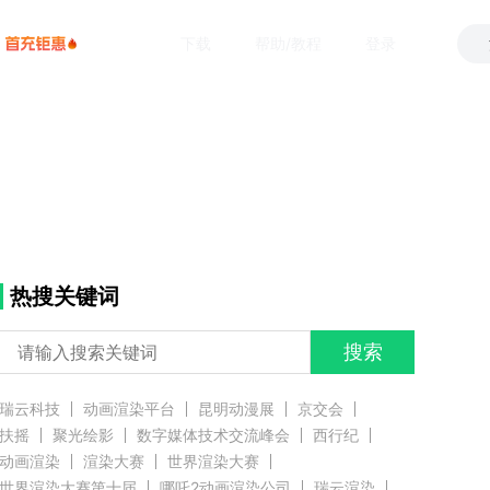
下载
帮助/教程
登录
热搜关键词
搜索
瑞云科技
动画渲染平台
昆明动漫展
京交会
扶摇
聚光绘影
数字媒体技术交流峰会
西行纪
动画渲染
渲染大赛
世界渲染大赛
世界渲染大赛第十届
哪吒2动画渲染公司
瑞云渲染