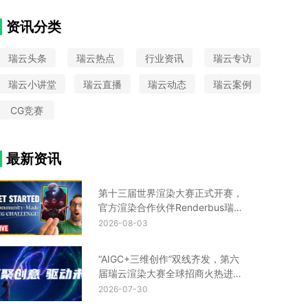
VAX
大圣归来
中国国际动漫节
Python
CIS设计
Turtle渲染器
星火国际设计奖
资讯分类
金鸡百花奖
UE云渲染平台
瑞云头条
瑞云热点
行业资讯
瑞云专访
瑞云小讲堂
瑞云直播
瑞云动态
瑞云案例
CG竞赛
最新资讯
第十三届世界渲染大赛正式开赛，
官方渲染合作伙伴Renderbus瑞云
渲染助您渲力全开！
2026-08-03
“AIGC+三维创作”双线齐发，第六
届瑞云渲染大赛全球招商火热进行
中！
2026-07-30