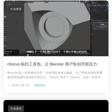
行业资讯
nSolve 拓扑工具包，让 Blender 用户告别手部压力
Blender是一款很棒的软件，但使用起来有点麻烦。为了帮助您减轻因重
复使用热键而造成的手部压力，TeamC 发布了 nSolve，这是一款拓扑解
决方案工具包，可让您更轻松地处理网格。nSolve有多种操作。例如，您
2024-08-22
Blende...
可以快速切割网格、分离其各个部分并轻松使用 Ngon。许多艺术家可能
会喜欢的一种模式是硬斜面，它会忽略几何图形和您使用其他工
行业资讯