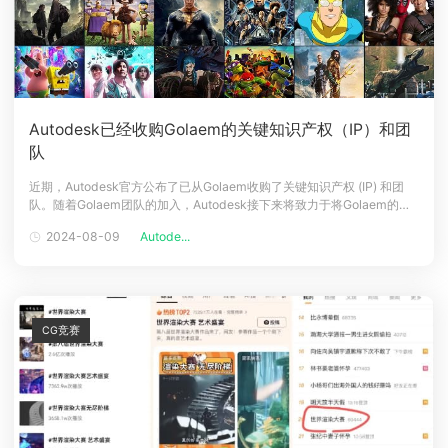
Autodesk已经收购Golaem的关键知识产权（IP）和团
队
近期，Autodesk官方公布了已从Golaem收购了关键知识产权 (IP) 和团
队。随着Golaem团队的加入，Autodesk接下来将致力于将Golaem的关
键知识产权（IP）整合到Autodesk的现有产品中。在过去的15年中，
2024-08-09
Autode...
Golaem自豪地为数百个制作提供了动力，其中许多是他们时代的佼佼
者。敬请期待更多令人惊叹的事情！Gola
CG竞赛