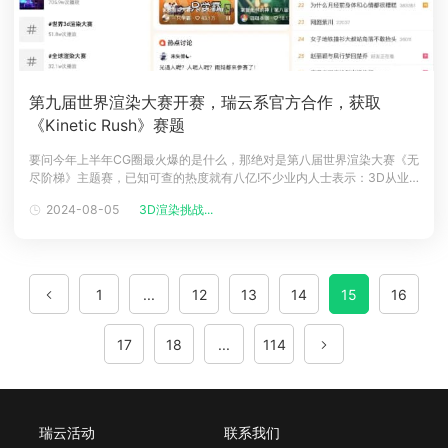
第九届世界渲染大赛开赛，瑞云系官方合作，获取
《Kinetic Rush》赛题
要问今年上半年CG圈最火爆的是什么，那绝对是第八届世界渲染大赛《无
尽阶梯》主题赛，已知可查的热度就有八亿!不少业内人士表示：3D从业
者终于也破圈出息了一回!最近有很多小伙伴后台私信小瑞，问第九届世界
2024-08-05
3D渲染挑战...
渲染大赛什么时候开始，这不就来了嘛。图源网络▲由知名视觉效果艺术
家 pwnisher(Clinton Jones)在自己的 YouTube 频
1
...
12
13
14
15
16
17
18
...
114
瑞云活动
联系我们