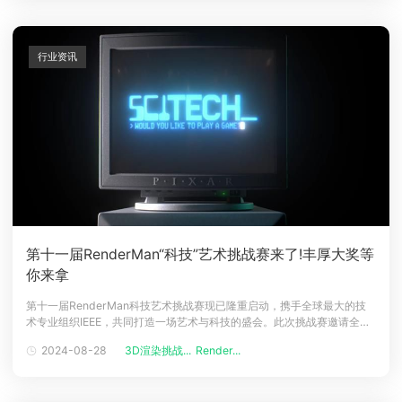
行业资讯
第十一届RenderMan“科技”艺术挑战赛来了!丰厚大奖等
你来拿
第十一届RenderMan科技艺术挑战赛现已隆重启动，携手全球最大的技
术专业组织IEEE，共同打造一场艺术与科技的盛会。此次挑战赛邀请全球
艺术家和技术爱好者参与，通过展示他们在3D建模、着色、照明、渲染和
2024-08-28
3D渲染挑战...
Render...
合成等方面的专业技能，争夺包括戴尔移动Precision 5690工作站在内的
丰厚奖品。赛事特别纪念RenderMan荣获IEEE里程碑