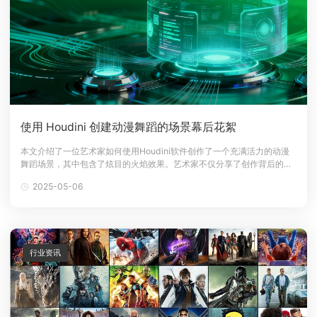
使用 Houdini 创建动漫舞蹈的场景幕后花絮
本文介绍了一位艺术家如何使用Houdini软件创作了一个充满活力的动漫
舞蹈场景，其中包含了炫目的火焰效果。艺术家不仅分享了创作背后的灵
感，还详细介绍了建模技巧、纹理和材质的选择与搭配。让我们一起来探
2025-05-06
索这个创作过程的详细内容。人物介绍一年前，我从 Cinema 4D 转向了
Houdini。我觉得是时候投入到一个不同于以往慢节奏动画创作的新
行业资讯