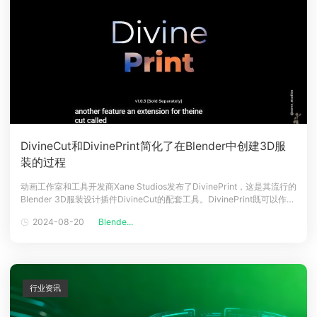
DivineCut和DivinePrint简化了在Blender中创建3D服
装的过程
动画工作室和工具开发商Xane Studios发布了DivinePrint，这是其流行的
Blender 3D服装设计插件DivineCut的配套工具。DivinePrint既可以作为
DivineCut的扩展，也可以作为独立工具使用，它使得在服装上添加表面
2024-08-20
Blende...
贴花成为可能，比如标志、贴纸和图案。DivineCut：Blender中创建动画
就绪3
行业资讯