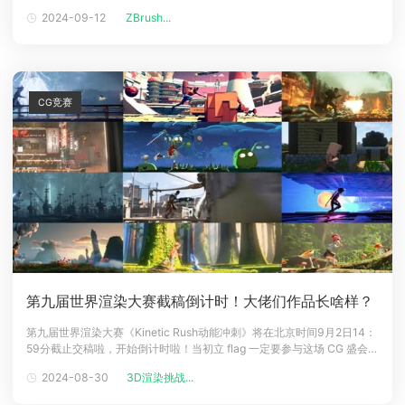
iPad 版本的重大公告。在官方发布的20秒预告片中，并没有透露太多具
2024-09-12
ZBrush...
下载
体信息，仅展示了大约十几个CG项目，并暗示观众可以从中发现关于下周
动画客户端
动画客户端
动画客户端
动画客户端
动画客户端
动画客户端
公告的一些线索。粉丝们迅速推测，即将发布的产品很可能会以备
效果图客户端
效果图客户端
效果图客户端
效果图客户端
效果图客户端
效果图客户端
帮助/教程
CG竞赛
登录
第九届世界渲染大赛截稿倒计时！大佬们作品长啥样？
第九届世界渲染大赛《Kinetic Rush动能冲刺》将在北京时间9月2日14：
59分截止交稿啦，开始倒计时啦！当初立 flag 一定要参与这场 CG 盛会的
人在哪里？目前有哪些人员提交作品了呢，一起来看看吧。这几天瑞云小
2024-08-30
3D渲染挑战...
助手陆续收到了超过一百份已经交卷的国人艺术家投稿，部分压制成动图
集合在这篇文章里给大家一饱眼福啦！官方结果还没出来之前