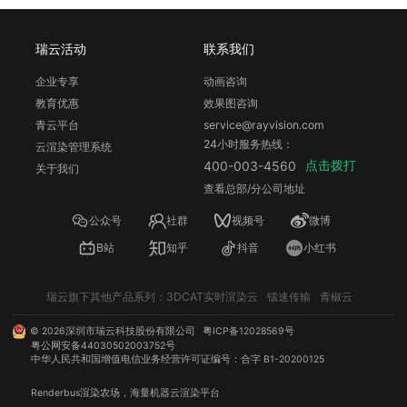
瑞云活动
联系我们
企业专享
动画咨询
教育优惠
效果图咨询
青云平台
service@rayvision.com
24小时服务热线：
云渲染管理系统
点击拨打
400-003-4560
关于我们
查看总部/分公司地址
公众号
社群
视频号
微博
B站
知乎
抖音
小红书
瑞云旗下其他产品系列：
3DCAT实时渲染云
镭速传输
青椒云
©
2026
深圳市瑞云科技股份有限公司
粤ICP备12028569号
粤公网安备44030502003752号
中华人民共和国增值电信业务经营许可证编号：合字 B1-20200125
Renderbus
渲染农场
，海量机器
云渲染
平台