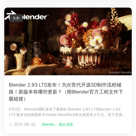
其中《巧
头条
Blender 2.93 LTS发布！为次世代开源3D制作流程铺
路！新版本有哪些更新？（附Blender官方工程文件下
载链接）
6月2日，Blender团队发布了最新的 Blender 2.93 LTSBlender 2.93
LTS 版本启动画面© Erindale Woodford本次更新意义不凡，官方页面为
本次更新撰写的标语是：End fo an Era. And the beginning of
2021-06-22
Blende...
瑞云渲染
something huge.（小编译：这是一个时代的结束，