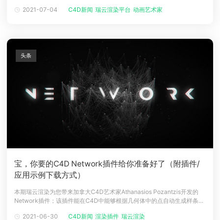
今天为您带来C4D艺术家Jan Sladecko的独家专访个人介绍Jan
2021-07-04
C4D新闻
瑞云渲染平台
动画艺术家
下载
Sladecko创意总监动态设计师Jan生于捷克，现定居于洛杉矶。他现在是
动画客户端
动画客户端
动画客户端
动画客户端
动画客户端
动画客户端
一位自由动态设计师，从业10多年间曾就职
效果图客户端
效果图客户端
效果图客户端
效果图客户端
效果图客户端
效果图客户端
帮助/教程
头条
登录
宝，你要的C4D Network插件给你准备好了（附插件/
应用示例下载方式）
本期瑞云渲染为您带来加拿大C4D艺术家Athanasios Pozantzis开发的
Network插件；该插件能在C4D中能够根据几何体中的点自动生成样条，
还能控制生成样条的密度、数量、方向等多个设置；从插件下载、安装、
2021-06-30
C4D新闻
渲染插件
瑞云渲染
到使用方法、应用示例，本篇文章为您一网打尽！Network插件应用示例