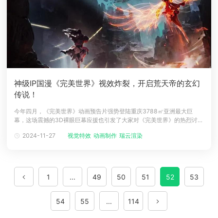
神级IP国漫《完美世界》视效炸裂，开启荒天帝的玄幻
传说！
今年四月，《完美世界》动画预告片强势登陆重庆3788㎡亚洲最大巨
幕，这场震撼的3D裸眼巨幕应援也引发了大家对《完美世界》的热烈讨论
和期待。近年来，随着国漫系列作品的持续开发，越来越多的经典IP被搬
2024-11-27
视觉特效
动画制作
瑞云渲染
上荧幕，如大家熟悉的《斗破苍穹》、《星辰变》等。《完美世界》也同
样是拥有庞大粉丝基础的玄幻IP，《完美世界》动画由企鹅影视出品，福
煦影视承制，R
1
...
49
50
51
52
53
54
55
...
114