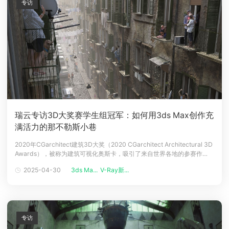
专访
瑞云专访3D大奖赛学生组冠军：如何用3ds Max创作充
满活力的那不勒斯小巷
2020年CGarchitect建筑3D大奖（2020 CGarchitect Architectural 3D
Awards），被称为建筑可视化奥斯卡，吸引了来自世界各地的参赛作
品。瑞云渲染有幸采访到了2020年学生组的冠军得主Nicola
2025-04-30
3ds Ma...
V-Ray新...
scognamiglio，他是一位来自MADI意大利威尼斯建筑大学的数字建筑的
硕士。他的3D作品
专访