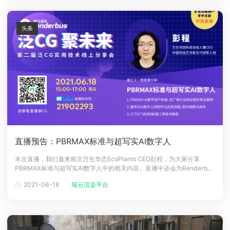
头条
直播预告：PBRMAX标准与超写实AI数字人
本次直播，我们邀来南京万生华态EcoPlants CEO彭程，为大家分享
PBRMAX标准与超写实AI数字人中的相关内容。直播中还会为Renderbus
瑞云渲染影视动画用户的年中充值抽奖活动开奖！英伟达Quadro
2021-06-18
瑞云渲染平台
RTX4000、坚果J7S投影仪、Bose SoundLink Revolve+ 蓝牙音响和华
为手表GT2等多重豪礼将花落谁家