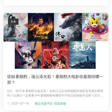
文末附Network插件及所有应用示例工程文件下载
头条
缤纷暑期档，瑞云添光彩！暑期档大电影你最期待哪一
部？
6月，2021年暑期档火热开战！还有什么比冰阔落配好电影更享受的事情
吗？让我们一起看看今年暑期档都有哪些不可错过的精彩作品吧~2021
年，Renderbus瑞云渲染共为7部暑期档大片提供云渲染服务，他们是：
2021-07-14
瑞云渲染平台
渲染农场
《俑之城》、《白蛇2：青蛇劫起》、《济公之降龙降世》、《雄狮少
年》、《贝肯熊2：金牌特工》、《巧虎魔法岛历险记》和《守岛人》，