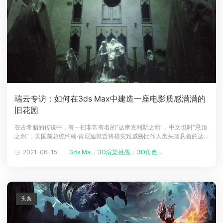
瑞云专访：如何在3ds Max中建造一座电影质感满满的
旧花园
在古希腊的传说中，有一把非常有名的“达摩克利斯之剑”，中文也叫“悬顶
之剑”，美国前总统约翰·肯尼迪就曾将核灾难威胁比作人类头顶悬着的达
摩克利斯之剑。2020年CGarchitect建筑3D大奖（2020 CGarchitect
2021-06-15
3ds Ma...
3D渲染挑战...
3D角色艺术...
Architectural 3D Awards）的其中一幅提名作品——《达摩克利斯花
园》，用唯美的画面描绘出了肯
头条