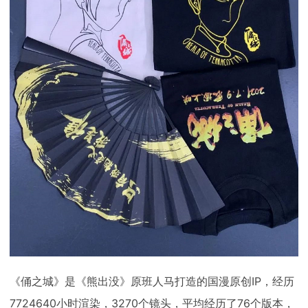
《俑之城》是《熊出没》原班人马打造的国漫原创IP，经历
7724640小时渲染，3270个镜头，平均经历了76个版本，