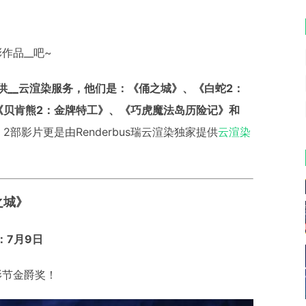
作品__吧~
供__云渲染服务
，他们是：《俑之城》、《白蛇2：
《贝肯熊2：金牌特工》、《巧虎魔法岛历险记》和
部影片更是由Renderbus瑞云渲染独家提供
云渲染
之城》
：7月9日
影节金爵奖！