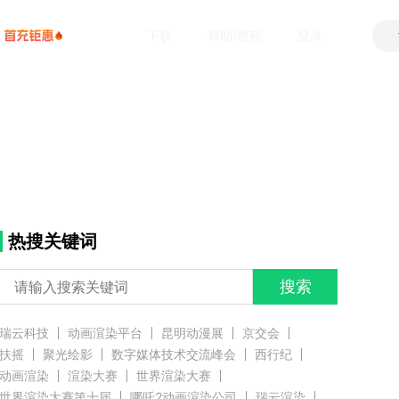
下载
帮助/教程
登录
热搜关键词
搜索
瑞云科技
动画渲染平台
昆明动漫展
京交会
扶摇
聚光绘影
数字媒体技术交流峰会
西行纪
动画渲染
渲染大赛
世界渲染大赛
世界渲染大赛第十届
哪吒2动画渲染公司
瑞云渲染