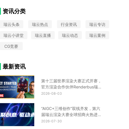
VAX
大圣归来
中国国际动漫节
Python
CIS设计
Turtle渲染器
星火国际设计奖
资讯分类
金鸡百花奖
UE云渲染平台
瑞云头条
瑞云热点
行业资讯
瑞云专访
瑞云小讲堂
瑞云直播
瑞云动态
瑞云案例
CG竞赛
最新资讯
第十三届世界渲染大赛正式开赛，
官方渲染合作伙伴Renderbus瑞云
渲染助您渲力全开！
2026-08-03
“AIGC+三维创作”双线齐发，第六
届瑞云渲染大赛全球招商火热进行
中！
2026-07-30