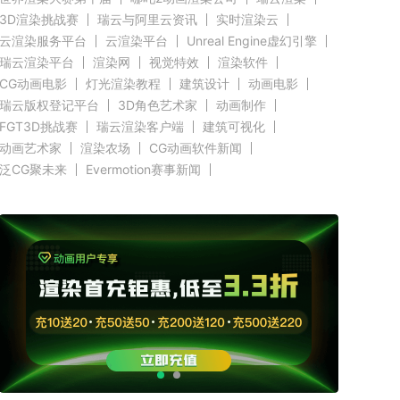
3D渲染挑战赛
瑞云与阿里云资讯
实时渲染云
云渲染服务平台
云渲染平台
Unreal Engine虚幻引擎
瑞云渲染平台
渲染网
视觉特效
渲染软件
CG动画电影
灯光渲染教程
建筑设计
动画电影
瑞云版权登记平台
3D角色艺术家
动画制作
FGT3D挑战赛
瑞云渲染客户端
建筑可视化
动画艺术家
渲染农场
CG动画软件新闻
泛CG聚未来
Evermotion赛事新闻
CGTrader渲染新闻
RenderMan新闻
渲染客户端快讯
C4D新闻
Autodesk新闻
好莱坞影视云渲染
奥斯卡渲染资讯
Renderbus新闻
CG渲染新闻
Siggraph新闻
Blender新闻
GPU渲染
CPU渲染
Redshift新闻
3ds Max新闻
瑞云科技
瑞云大事件
原力动画
CG英雄会
三维渲染
效果图设计大赛
效果图大赛
效果图客户端
瑞云
ZBrush新闻
Cinema 4D资讯
V-Ray新闻
渲染插件
Maya新闻
教育优惠
赤道
北京电影学院
全局照明
无偏差渲染
云栖大会