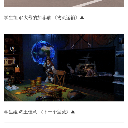
学生组 @大号的加菲猫 《物流运输》▲
学生组 @王佳意 《下一个宝藏》▲