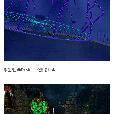
学生组 @DrMelt 《连接》▲