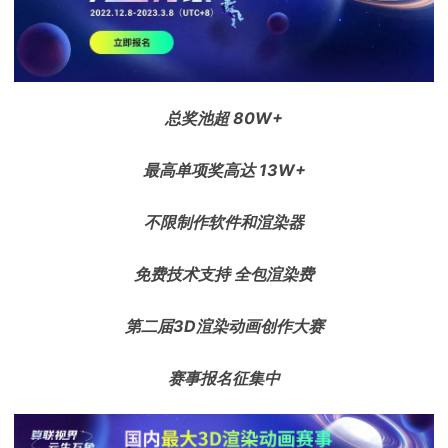
下载
动画客户端
动画客户端
动画客户端
动画客户端
动画客户端
动画客户端
效果图客户端
效果图客户端
效果图客户端
效果图客户端
效果图客户端
效果图客户端
帮助/教程
总奖池超 80W+
登录
最高单项奖高达 13W+
不限制作软件和渲染器
免费技术支持 全包渲染费
第二届3D渲染动画创作大赛
赛事报名征集中