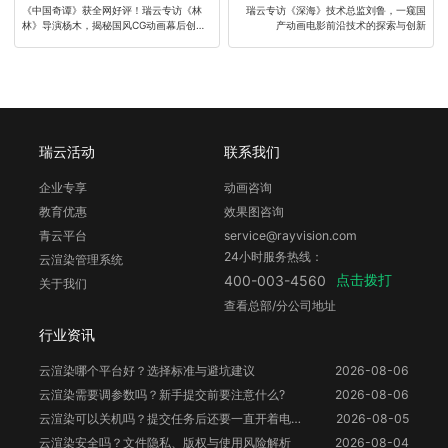
《中国奇谭》获全网好评！瑞云专访《林
瑞云专访《深海》技术总监刘鲁，一窥国
林》导演杨木，揭秘国风CG动画幕后创作
产动画电影前沿技术的探索与创新
历程！
瑞云活动
联系我们
企业专享
动画咨询
教育优惠
效果图咨询
青云平台
service@rayvision.com
24小时服务热线：
云渲染管理系统
点击拨打
400-003-4560
关于我们
查看总部/分公司地址
行业资讯
云渲染哪个平台好？选择标准与避坑建议
2026-08-06
云渲染需要调参数吗？新手提交前要注意什么?
2026-08-06
云渲染可以关机吗？提交任务后还要一直开着电脑吗？
2026-08-05
云渲染安全吗？文件隐私、版权与使用风险解析
2026-08-04