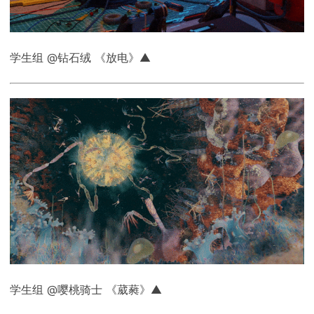
学生组 @钻石绒 《放电》▲
学生组 @嘤桃骑士 《葳蕤》▲