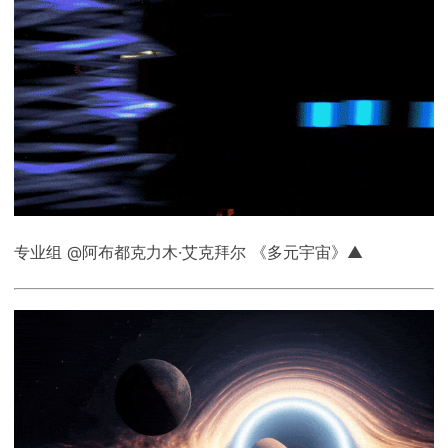
专业组 @阿布都克力木·艾克拜尔 《多元宇宙》▲