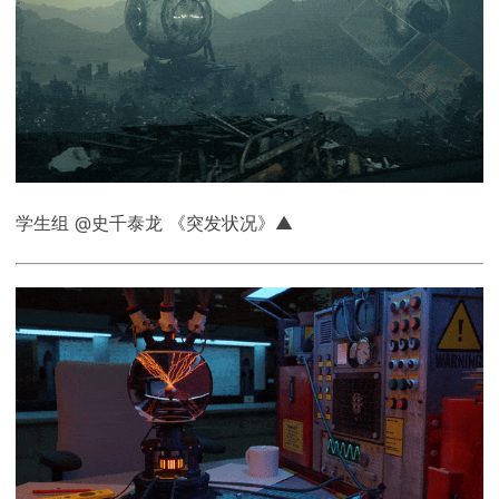
学生组 @史千泰龙 《突发状况》▲