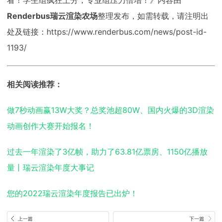
看！学生组疯狂上分，专业组压力倍增！》内容由
Renderbus瑞云渲染农场
整理发布，如需转载，请注明出
处及链接：https://www.renderbus.com/news/post-id-
1193/
相关阅读推荐：
做7秒动画赢13W大奖？总奖池超80W、国内火爆的3D渲染
动画创作大赛开始报名！
过去一年渲染了3亿帧，助力了63.81亿票房、1150亿播放
量丨瑞云渲染年度大事记
您的2022瑞云渲染年度报告已出炉！
上一篇
下一篇