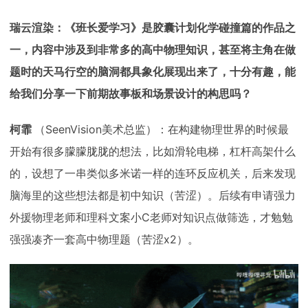
瑞云渲染：《班长爱学习》是胶囊计划化学碰撞篇的作品之
一，内容中涉及到非常多的高中物理知识，甚至将主角在做
题时的天马行空的脑洞都具象化展现出来了，十分有趣，能
给我们分享一下前期故事板和场景设计的构思吗？
柯霏
（SeenVision美术总监）：在构建物理世界的时候最
开始有很多朦朦胧胧的想法，比如滑轮电梯，杠杆高架什么
的，设想了一串类似多米诺一样的连环反应机关，后来发现
脑海里的这些想法都是初中知识（苦涩）。后续有申请强力
外援物理老师和理科文案小C老师对知识点做筛选，才勉勉
强强凑齐一套高中物理题（苦涩x2）。