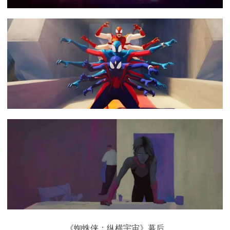
《蜘蛛侠：纵横宇宙》幕后