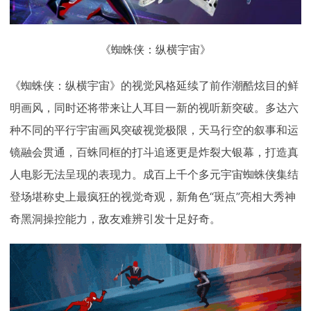
《蜘蛛侠：纵横宇宙》
《蜘蛛侠：纵横宇宙》的视觉风格延续了前作潮酷炫目的鲜
明画风，同时还将带来让人耳目一新的视听新突破。多达六
种不同的平行宇宙画风突破视觉极限，天马行空的叙事和运
镜融会贯通，百蛛同框的打斗追逐更是炸裂大银幕，打造真
人电影无法呈现的表现力。成百上千个多元宇宙蜘蛛侠集结
登场堪称史上最疯狂的视觉奇观，新角色“斑点”亮相大秀神
奇黑洞操控能力，敌友难辨引发十足好奇。