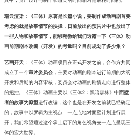
其中，资产设计与制作和渲染的时间相对是最耗时间的。
瑞云渲染：《三体》原著是长篇小说，要制作成动画剧首要
考虑的就是故事情节的抉择，日前放出的预告片中也放出了
一些人物和故事情节，能够稍微给我们透露一下《三体》动
画前期剧本改编（开发）的考量吗？目前规划了多少集？
艺画开天
：
《三体》动画项目在正式开发之前，合作方共同
成立了一个
审片委员会
，主要对动画的剧本进行前期的大纲
开发和后期的内容审核，委员会对动画的剧情走向进行整体
2：黑暗森林》
的把控。《三体》动画主要以《三体
中
面壁
者的故事为原型
进行改编，这个也是在开发之前就已经确定
的，故事中以罗辑为主视点，一点点地对面壁计划进行展
开，我们希望通过这个承上启下的角色视角去一点点呈现三
体的宏大世界。