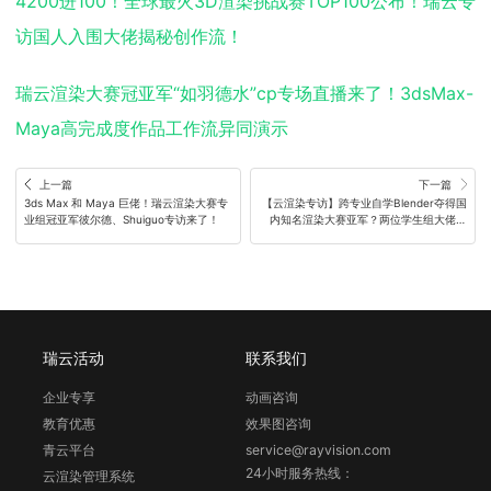
4200进100！全球最火3D渲染挑战赛TOP100公布！瑞云专
访国人入围大佬揭秘创作流！
瑞云渲染大赛冠亚军“如羽德水”cp专场直播来了！3dsMax-
Maya高完成度作品工作流异同演示
上一篇
下一篇
3ds Max 和 Maya 巨佬！瑞云渲染大赛专
【云渲染专访】跨专业自学Blender夺得国
业组冠亚军彼尔德、Shuiguo专访来了！
内知名渲染大赛亚军？两位学生组大佬超
干货专访来了！
瑞云活动
联系我们
企业专享
动画咨询
教育优惠
效果图咨询
青云平台
service@rayvision.com
24小时服务热线：
云渲染管理系统