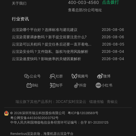
点击拨打
400-003-4560
关于我们
查看总部/分公司地址
行业资讯
云渲染哪个平台好？选择标准与避坑建议
2026-08-06
云渲染需要调参数吗？新手提交前要注意什么?
2026-08-06
云渲染可以关机吗？提交任务后还要一直开着电脑吗？
2026-08-05
云渲染安全吗？文件隐私、版权与使用风险解析
2026-08-04
云渲染速度快吗？影响效率的关键因素解析
2026-08-04
公众号
社群
视频号
微博
B站
知乎
抖音
小红书
瑞云旗下其他产品系列：
3DCAT实时渲染云
镭速传输
青椒云
©
2026
深圳市瑞云科技股份有限公司
粤ICP备12028569号
粤公网安备44030502003752号
中华人民共和国增值电信业务经营许可证编号：合字 B1-20200125
Renderbus
渲染农场
，海量机器
云渲染
平台