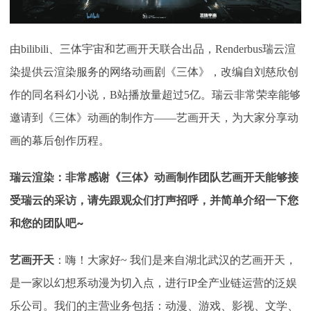
下载
动画客户端
动画客户端
动画客户端
动画客户端
动画客户端
动画客户端
效果图客户端
效果图客户端
效果图客户端
效果图客户端
效果图客户端
效果图客户端
由
bilibili、三体宇宙和艺画开天联合出品，Renderbus瑞云渲
帮助/教程
染提供云渲染服务的网络动画剧《三体》，改编自刘慈欣创
登录
作的同名科幻小说，B站播放量超过5亿。瑞云非常荣幸能够
邀请到《三体》动画的制作方——艺画开天，为大家分享动
画的幕后创作历程。
瑞云渲染：非常感谢《三体》动画制作团队艺画开天能够接
受瑞云的采访，请先跟观众们打声招呼，并简单介绍一下您
~
和您的团队吧
艺画开天
：
嗨！大家好
~ 我们是来自湖北武汉的艺画开天，
是一家以幻想系动漫为切入点，进行IP全产业链运营的泛娱
乐公司。我们的主营业务包括：动漫、游戏、影视、文学、