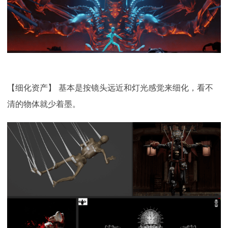
【细化资产】 基本是按镜头远近和灯光感觉来细化，看不
清的物体就少着墨。