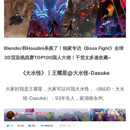
下载
动画客户端
动画客户端
动画客户端
动画客户端
动画客户端
动画客户端
效果图客户端
效果图客户端
效果图客户端
效果图客户端
效果图客户端
效果图客户端
帮助/教程
登录
Blender和Houdini杀疯了！独家专访《Boss Fight》全球
3D渲染挑战赛TOP100国人大佬！干货太多速收藏~
《大水怪》丨王耀星@大水怪-Dasuke
大家好我是王耀星，大家可以叫我大水怪，（B站ID：大水
怪-Dasuke），93年生人，家湖南永州。