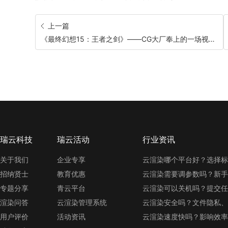
上一篇
《最终幻想15：王者之剑》——CG大厂奉上的一场视觉盛宴
瑞云科技
瑞云活动
行业资讯
关于我们
企业专享
云渲染哪个平台好？选择标
招纳贤士
教育优惠
云渲染需要调参数吗？新手
专题分享
青云平台
云渲染可以关机吗？提交任
渲染问答
云渲染管理系统
云渲染安全吗？文件隐私、
用户评价
活动资讯
云渲染速度快吗？影响效率