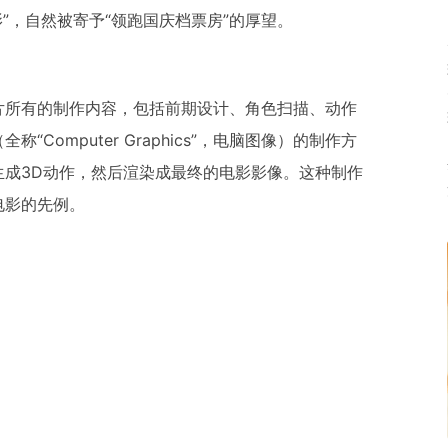
”，自然被寄予“领跑国庆档票房”的厚望。
片所有的制作内容，包括前期设计、角色扫描、动作
Computer Graphics”，电脑图像）的制作方
成3D动作，然后渲染成最终的电影影像。这种制作
电影的先例。