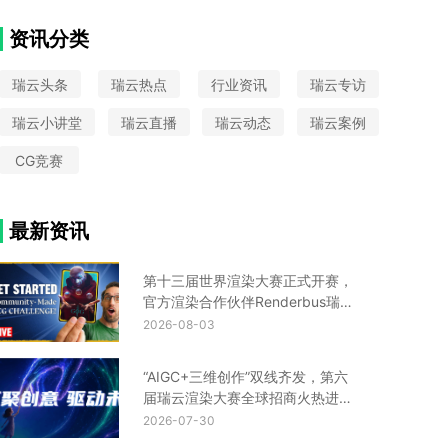
VAX
大圣归来
中国国际动漫节
Python
CIS设计
Turtle渲染器
星火国际设计奖
资讯分类
金鸡百花奖
UE云渲染平台
瑞云头条
瑞云热点
行业资讯
瑞云专访
瑞云小讲堂
瑞云直播
瑞云动态
瑞云案例
CG竞赛
最新资讯
第十三届世界渲染大赛正式开赛，
官方渲染合作伙伴Renderbus瑞云
渲染助您渲力全开！
2026-08-03
“AIGC+三维创作”双线齐发，第六
届瑞云渲染大赛全球招商火热进行
中！
2026-07-30