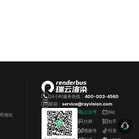
24小时服务热线：
400-003-4560
邮箱：
service@rayvision.com
公众号
B站
公司地址
社群
知乎
视频号
抖音