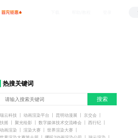
下载
帮助/教程
登录
热搜关键词
搜索
瑞云科技
动画渲染平台
昆明动漫展
京交会
扶摇
聚光绘影
数字媒体技术交流峰会
西行纪
动画渲染
渲染大赛
世界渲染大赛
世界渲染大赛第十届
哪吒2动画渲染公司
瑞云渲染