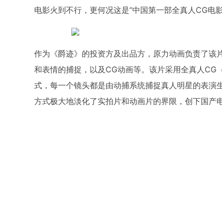
电影火到不行，更何况这是“中国第一部全真人CG电影
作为《爵迹》的投资方及出品方，原力动画负责了该
和表情的捕捉，以及CG动画等。该片采用全真人CG（全称“
式，每一个镜头都是由动捕系统捕捉真人明星的表演生
方式极大地淡化了实拍片和动画片的界限，创下国产