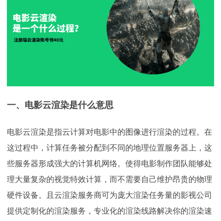
下载
动画客户端
动画客户端
动画客户端
动画客户端
动画客户端
动画客户端
效果图客户端
效果图客户端
效果图客户端
效果图客户端
效果图客户端
效果图客户端
帮助/教程
登录
一、电影云渲染是什么意思
电影云渲染是指云计算对电影中的图像进行渲染的过程。在
这过程中，计算任务被分配到不同的地理位置服务器上，这
些服务器形成强大的计算机网络。使得电影制作团队能够处
理大量复杂的视觉特效计算，而不需要自己维护昂贵的物理
硬件设备。且云渲染服务商可为庞大渲染任务量的影视公司
提供定制化的渲染服务，专业化的渲染线路解决你的渲染速