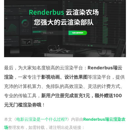
最后，为大家知名度较高的云渲染平台：
Renderbus瑞云
渲染
，一家专注于
影视动画、设计效果图
等渲染平台，提供
充沛的计算机算力、免排队的高效渲染、灵活的计费方式、
专业的传输工具，
新用户注册完成首充1元，额外赠送100
元无门槛渲染劵哦
！
本文《
电影云渲染是一个什么过程?
》内容由
Renderbus瑞云渲染农
场
整理发布，如需转载，请注明出处及链接：