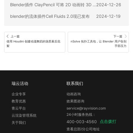
Blender插件 ClayPencil 可将 2D 动画转 3D “粘土动画"
2024-12-26
blender的流体插件Cell Fluids 2.0现已发布
2024-12-19
上一篇
下一篇
使用 Houdini 创建动漫舞蹈的场景幕后花
nSolve 拓扑工具包，让 Blender 用户告别
絮
手部压力
瑞云活动
联系我们
企业专享
动画咨询
教育优惠
效果图咨询
青云平台
service@rayvision.com
24小时服务热线：
云渲染管理系统
点击拨打
400-003-4560
关于我们
查看总部/分公司地址