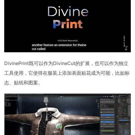
下载
动画客户端
动画客户端
动画客户端
动画客户端
动画客户端
动画客户端
效果图客户端
效果图客户端
效果图客户端
效果图客户端
效果图客户端
效果图客户端
帮助/教程
登录
DivinePrint既可以作为DivineCut的扩展，也可以作为独立
工具使用，它使得在服装上添加表面贴花成为可能，比如标
志、贴纸和图案。