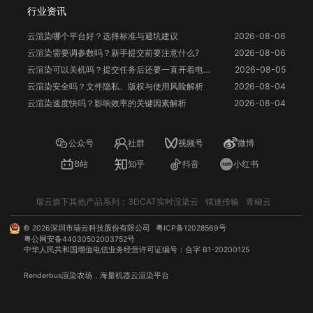
行业资讯
云渲染哪个平台好？选择标准与避坑建议
2026-08-06
云渲染需要调参数吗？新手提交前要注意什么?
2026-08-06
云渲染可以关机吗？提交任务后还要一直开着电脑吗？
2026-08-05
云渲染安全吗？文件隐私、版权与使用风险解析
2026-08-04
云渲染速度快吗？影响效率的关键因素解析
2026-08-04
公众号
社群
视频号
微博
B站
知乎
抖音
小红书
瑞云旗下其他产品系列：
3DCAT实时渲染云
镭速传输
青椒云
©
2026
深圳市瑞云科技股份有限公司
粤ICP备12028569号
粤公网安备44030502003752号
中华人民共和国增值电信业务经营许可证编号：合字 B1-20200125
Renderbus
渲染农场
，海量机器
云渲染
平台