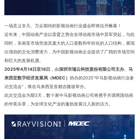
下载
动画客户端
动画客户端
动画客户端
动画客户端
动画客户端
动画客户端
效果图客户端
效果图客户端
效果图客户端
效果图客户端
效果图客户端
效果图客户端
帮助/教程
一场意义非凡、万众期待的影视动画行业盛会即将拉开帷幕！
近年来，中国动画产业以雷霆之势在全球动画市场中异军突起，与此
登录
同时，东南亚市场凭借其庞大的人口基数和年轻化的人口结构，展现
出强劲的文化消费潜力，为中国影视动画企业提供了广阔的市场空间
和巨大的发展机遇。
2025年4月14日至16日
，由
深圳市瑞云科技股份有限公司主办
、
马
来西亚数字经济发展局（MDEC）
协办的2025“中马影视动画行业参
访交流会”，将在马来西亚首都吉隆坡举办。
此次交流会为期3天，数十家中马影视动画公司将携手共谱两国动画
的华美乐章，为全球文化产业的蓬勃发展注入新的活力。