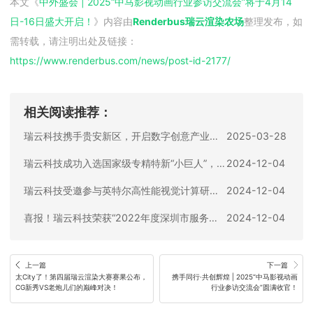
本文《
中外盛会 | 2025“中马影视动画行业参访交流会”将于4月14
日-16日盛大开启！
》内容由
Renderbus瑞云渲染农场
整理发布，如
需转载，请注明出处及链接：
https://www.renderbus.com/news/
post-id-2177
/
相关阅读推荐：
瑞云科技携手贵安新区，开启数字创意产业新篇章！
2025-03-28
瑞云科技成功入选国家级专精特新“小巨人”，视觉云渲染行业第一家！
2024-12-04
瑞云科技受邀参与英特尔高性能视觉计算研讨会，共商视觉计算产业前沿技术和生态共建！
2024-12-04
喜报！瑞云科技荣获“2022年度深圳市服务贸易行业领军奖”
2024-12-04
上一篇
下一篇
太City了！第四届瑞云渲染大赛赛果公布，
携手同行·共创辉煌 | 2025“中马影视动画
CG新秀VS老炮儿们的巅峰对决！
行业参访交流会”圆满收官！