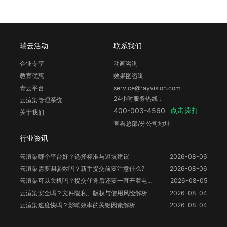
瑞云活动
联系我们
企业专享
动画咨询
教育优惠
效果图咨询
青云平台
service@rayvision.com
24小时服务热线：
云渲染管理系统
点击拨打
400-003-4560
关于我们
查看总部/分公司地址
行业资讯
云渲染哪个平台好？选择标准与避坑建议
2026-08-06
云渲染需要调参数吗？新手提交前要注意什么?
2026-08-06
云渲染可以关机吗？提交任务后还要一直开着电脑吗？
2026-08-05
云渲染安全吗？文件隐私、版权与使用风险解析
2026-08-04
云渲染速度快吗？影响效率的关键因素解析
2026-08-04