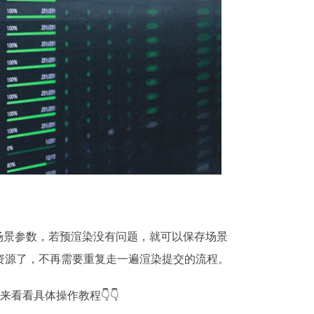
场景参数，若预渲染没有问题，就可以保存场景
渲染资源了，不再需要重复走一遍渲染提交的流程。
来看看具体操作教程👇👇