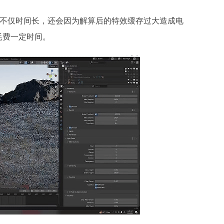
算，不仅时间长，还会因为解算后的特效缓存过大造成电
耗费一定时间。