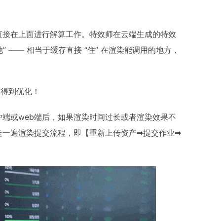
直接在上面进行解算工作。特效师在云端生成的特效
” —— 相当于缓存直接 “住” 在渲染能调用的地方，
作得到优化！
端或web端后，如果渲染时间过长或者渲染效果不
一遍渲染提交流程，即【重新上传资产➡︎提交作业➡︎