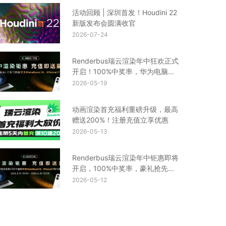
活动回顾 | 深圳首发！Houdini 22
新版发布会圆满收官
2026-07-24
Renderbus瑞云渲染年中狂欢正式
开启！100%中奖率，华为电脑、
iPhone17等你来拿
2026-05-19
动画渲染首充福利重磅升级，最高
赠送200%！注册充值立享优惠
2026-05-13
Renderbus瑞云渲染年中钜惠即将
开启，100%中奖率，豪礼抢先
看！
2026-05-12