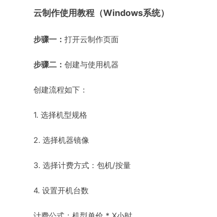
云制作使用教程（Windows系统）
步骤一：
打开云制作页面
步骤二：
创建与使用机器
创建流程如下：
1. 选择机型规格
2. 选择机器镜像
3. 选择计费方式：包机/按量
4. 设置开机台数
计费公式：机型单价 * X小时