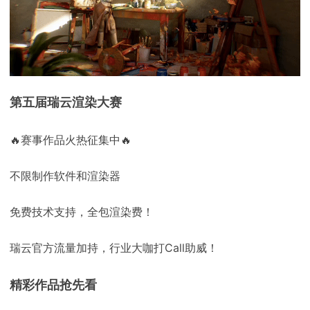
下载
动画客户端
动画客户端
动画客户端
动画客户端
动画客户端
动画客户端
效果图客户端
效果图客户端
效果图客户端
效果图客户端
效果图客户端
效果图客户端
帮助/教程
登录
第五届瑞云渲染大赛
🔥赛事作品火热征集中
🔥
不限制作软件和渲染器
免费技术支持
，
全包渲染费！
瑞云官方流量加持，行业大咖打Call助威！
精彩作品抢先看