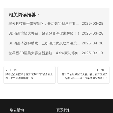
相关阅读推荐：
瑞云科技携手贵安新区，开启数字创意产业新篇章！
2025-03-28
3D动画渲染大补贴，超值好券等你来解锁！！
2025-03-28
3D动画毕设神助攻，五折渲染优惠助力渲染提速百倍！
2025-04-30
世界级3D渲染大赛全新启航，4.9w豪礼等你拿!
2025-03-19
上一篇
下一篇
降本提效新范式 | 瑞云“云制作”产品全新上
第十二届世界渲染大赛开赛，官方云渲染
线，助力创作效率再升级
合作伙伴——瑞云渲染助你火力全开！
瑞云活动
联系我们