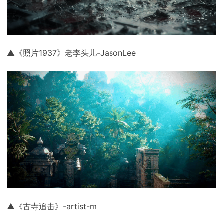
▲《照片1937》老李头儿-JasonLee
▲《古寺追击》-artist-m