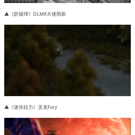
▲《阶级球》DLMX大佬萌新
▲《迷你拉力》灵龙Fury