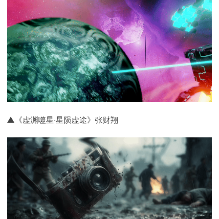
▲《虚渊噬星·星陨虚途》张财翔