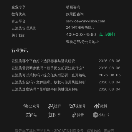
企业专享
动画咨询
教育优惠
效果图咨询
青云平台
service@rayvision.com
24小时服务热线：
云渲染管理系统
点击拨打
400-003-4560
关于我们
查看总部/分公司地址
行业资讯
云渲染哪个平台好？选择标准与避坑建议
2026-08-06
云渲染需要调参数吗？新手提交前要注意什么?
2026-08-06
云渲染可以关机吗？提交任务后还要一直开着电脑吗？
2026-08-05
云渲染安全吗？文件隐私、版权与使用风险解析
2026-08-04
云渲染速度快吗？影响效率的关键因素解析
2026-08-04
公众号
社群
视频号
微博
B站
知乎
抖音
小红书
瑞云旗下其他产品系列：
3DCAT实时渲染云
镭速传输
青椒云