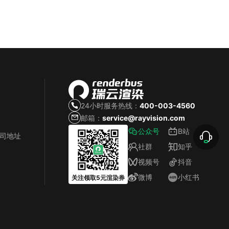
24小时服务热线：
400-003-4560
邮箱：
service@rayvision.com
公众号
B站
公司地址
社群
知乎
视频号
抖音
微博
小红书
关注领取5元渲染券