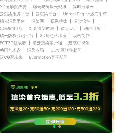
3D渲染挑战赛
瑞云与阿里云资讯
实时渲染云
云渲染服务平台
云渲染平台
Unreal Engine虚幻引擎
瑞云渲染平台
渲染网
视觉特效
渲染软件
CG动画电影
灯光渲染教程
建筑设计
动画电影
瑞云版权登记平台
3D角色艺术家
动画制作
FGT3D挑战赛
瑞云渲染客户端
建筑可视化
动画艺术家
渲染农场
CG动画软件新闻
泛CG聚未来
Evermotion赛事新闻
CGTrader渲染新闻
RenderMan新闻
渲染客户端快讯
C4D新闻
Autodesk新闻
好莱坞影视云渲染
奥斯卡渲染资讯
Renderbus新闻
CG渲染新闻
Siggraph新闻
Blender新闻
GPU渲染
CPU渲染
Redshift新闻
3ds Max新闻
瑞云科技
瑞云大事件
原力动画
CG英雄会
三维渲染
效果图设计大赛
效果图大赛
效果图客户端
瑞云
ZBrush新闻
Cinema 4D资讯
V-Ray新闻
渲染插件
Maya新闻
教育优惠
赤道
北京电影学院
全局照明
无偏差渲染
云栖大会