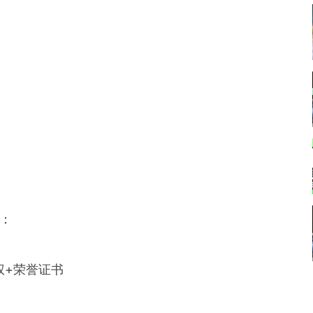
：
用权+荣誉证书