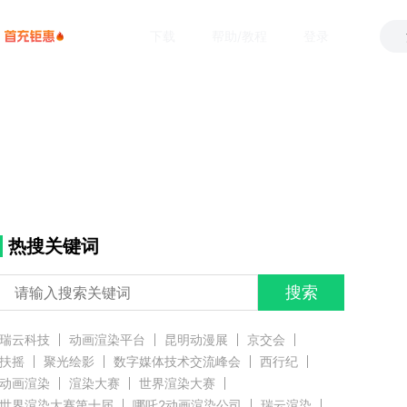
下载
帮助/教程
登录
热搜关键词
搜索
瑞云科技
动画渲染平台
昆明动漫展
京交会
扶摇
聚光绘影
数字媒体技术交流峰会
西行纪
动画渲染
渲染大赛
世界渲染大赛
世界渲染大赛第十届
哪吒2动画渲染公司
瑞云渲染