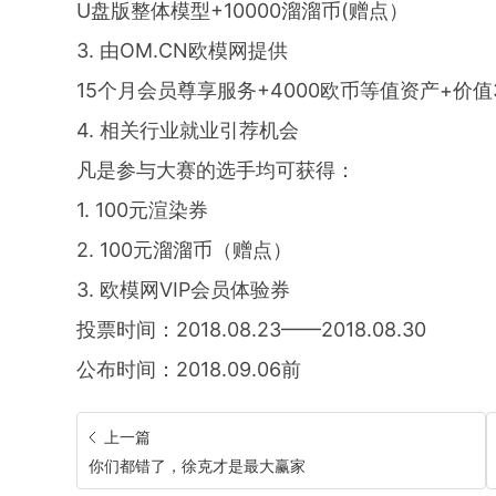
U盘版整体模型+10000溜溜币(赠点）
3. 由OM.CN欧模网提供
15个月会员尊享服务+4000欧币等值资产+价值
4. 相关行业就业引荐机会
凡是参与大赛的选手均可获得：
1. 100元渲染券
2. 100元溜溜币（赠点）
3. 欧模网VIP会员体验券
投票时间：2018.08.23——2018.08.30
公布时间：2018.09.06前
上一篇
你们都错了，徐克才是最大赢家