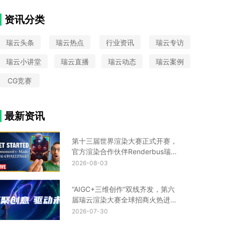
VAX
大圣归来
中国国际动漫节
Python
CIS设计
Turtle渲染器
星火国际设计奖
资讯分类
金鸡百花奖
UE云渲染平台
瑞云头条
瑞云热点
行业资讯
瑞云专访
瑞云小讲堂
瑞云直播
瑞云动态
瑞云案例
CG竞赛
最新资讯
第十三届世界渲染大赛正式开赛，
官方渲染合作伙伴Renderbus瑞云
渲染助您渲力全开！
2026-08-03
“AIGC+三维创作”双线齐发，第六
届瑞云渲染大赛全球招商火热进行
中！
2026-07-30