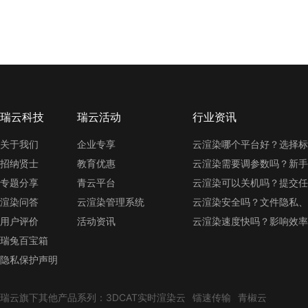
瑞云科技
瑞云活动
行业资讯
关于我们
企业专享
云渲染哪个平台好？选择标
招纳贤士
教育优惠
云渲染需要调参数吗？新手
专题分享
青云平台
云渲染可以关机吗？提交任
渲染问答
云渲染管理系统
云渲染安全吗？文件隐私、
用户评价
活动资讯
云渲染速度快吗？影响效率
瑞兔百宝箱
隐私保护声明
瑞云旗下其他产品系列：
3DCAT实时渲染云
镭速传输
青椒云