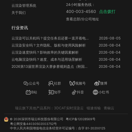
24小时服务热线：
云渲染管理系统
点击拨打
400-003-4560
关于我们
查看总部/分公司地址
行业资讯
云渲染可以关机吗？提交任务后还要一直开着电脑吗？
2026-08-05
云渲染安全吗？文件隐私、版权与使用风险解析
2026-08-04
云渲染速度快吗？影响效率的关键因素解析
2026-08-04
云电脑渲染快吗？速度、成本与适用场景解析
2026-08-04
2026第13届世界渲染大赛参赛规则盘点（附国人参赛福利）
2026-08-04
公众号
社群
视频号
微博
B站
知乎
抖音
小红书
瑞云旗下其他产品系列：
3DCAT实时渲染云
镭速传输
青椒云
©
2026
深圳市瑞云科技股份有限公司
粤ICP备12028569号
粤公网安备44030502003752号
中华人民共和国增值电信业务经营许可证编号：合字 B1-20200125