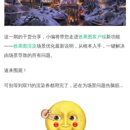
下载
动画客户端
动画客户端
动画客户端
动画客户端
动画客户端
动画客户端
效果图客户端
效果图客户端
效果图客户端
效果图客户端
效果图客户端
效果图客户端
帮助/教程
登录
这一期的干货分享，小编将带您走进
效果图客户端
新功能
——
效果图渲染
场景优化最新说明，从根本入手，一键解决
由场景导致的所有问题。
速来围观！
可别等到双11的渲染券都用完了，还在为场景问题伤脑筋…