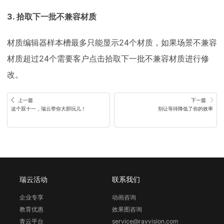
3. 拾取下一批不兼容材质
材质编辑器样本槽最多只能显示24个材质，如果场景不兼容
材质超过24个需要客户点击拾取下一批不兼容材质进行修
改。
上一篇
下一篇
这个双十一，瑞云带你大胆玩儿！
别让等待降低了你的效率
瑞云活动
联系我们
企业专享
动画咨询
教育优惠
效果图咨询
青云平台
service@rayvision.com