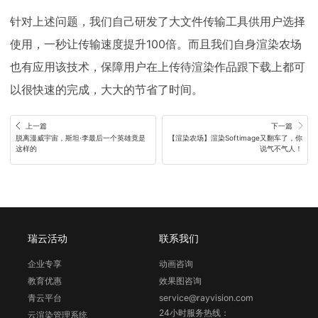
针对上述问题，我们自己研发了大文件传输工具供用户选择
使用，一秒让传输速度提升100倍。而且我们自身渲染农场
也有应用该技术，保障用户在上传待渲染作品跟下载上都可
以很快速的完成，大大的节省了时间。
上一篇
下一篇
脱离漫威宇宙，斯坦·李最后一个英雄竟是
【渲染农场】渲染Softimage又翻车了，你
这样的
说气不气人！
瑞云活动
联系我们
企业专享
动画咨询
教育优惠
效果图咨询
青云平台
service@rayvision.com
24小时服务热线：
云渲染管理系统