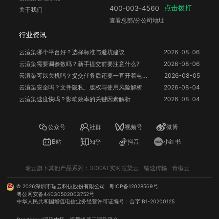
点击拨打
400-003-4560
关于我们
查看总部/分公司地址
行业资讯
云渲染哪个平台好？选择标准与避坑建议
2026-08-06
云渲染需要调参数吗？新手提交前要注意什么?
2026-08-06
云渲染可以关机吗？提交任务后还要一直开着电脑吗？
2026-08-05
云渲染安全吗？文件隐私、版权与使用风险解析
2026-08-04
云渲染速度快吗？影响效率的关键因素解析
2026-08-04
公众号
社群
视频号
微博
B站
知乎
抖音
小红书
瑞云旗下其他产品系列：
3DCAT实时渲染云
镭速传输
青椒云
©
2026
深圳市瑞云科技股份有限公司
粤ICP备12028569号
粤公网安备44030502003752号
中华人民共和国增值电信业务经营许可证编号：合字 B1-20200125