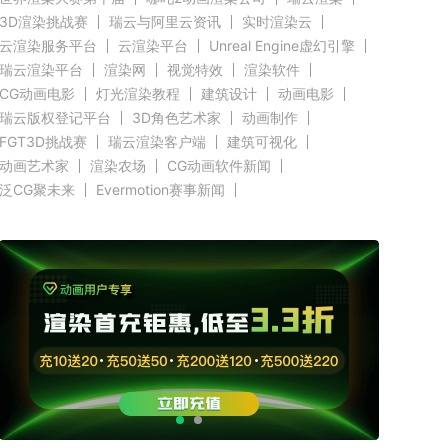
3D渲染挑战赛
瑞云与阿里云资讯
实时渲染云
云渲染服务平台
云渲染平台
Unreal Engine虚幻引擎
瑞云渲染平台
渲染网
视觉特效
渲染软件
CG动画电影
灯光渲染教程
建筑设计
动画电影
瑞云版权登记平台
3D角色艺术家
动画制作
FGT3D挑战赛
瑞云渲染客户端
建筑可视化
动画艺术家
渲染农场
CG动画软件新闻
泛CG聚未来
Evermotion赛事新闻
CGTrader渲染新闻
RenderMan新闻
渲染客户端快讯
C4D新闻
Autodesk新闻
好莱坞影视云渲染
奥斯卡渲染资讯
Renderbus新闻
CG渲染新闻
Siggraph新闻
Blender新闻
GPU渲染
CPU渲染
Redshift新闻
3ds Max新闻
瑞云科技
瑞云大事件
原力动画
CG英雄会
三维渲染
效果图设计大赛
效果图大赛
效果图客户端
瑞云
ZBrush新闻
Cinema 4D资讯
V-Ray新闻
渲染插件
Maya新闻
教育优惠
赤道
北京电影学院
全局照明
无偏差渲染
云栖大会