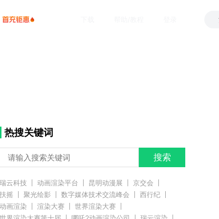
下载
帮助/教程
登录
热搜关键词
搜索
瑞云科技
动画渲染平台
昆明动漫展
京交会
扶摇
聚光绘影
数字媒体技术交流峰会
西行纪
动画渲染
渲染大赛
世界渲染大赛
世界渲染大赛第十届
哪吒2动画渲染公司
瑞云渲染