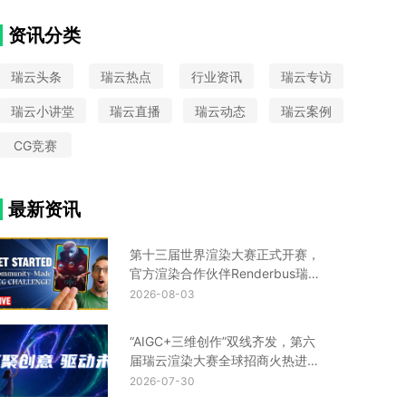
VAX
大圣归来
中国国际动漫节
Python
CIS设计
Turtle渲染器
星火国际设计奖
资讯分类
金鸡百花奖
UE云渲染平台
瑞云头条
瑞云热点
行业资讯
瑞云专访
瑞云小讲堂
瑞云直播
瑞云动态
瑞云案例
CG竞赛
最新资讯
第十三届世界渲染大赛正式开赛，
官方渲染合作伙伴Renderbus瑞云
渲染助您渲力全开！
2026-08-03
“AIGC+三维创作”双线齐发，第六
届瑞云渲染大赛全球招商火热进行
中！
2026-07-30