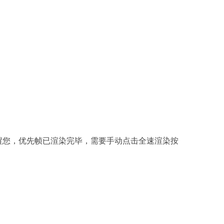
醒您，优先帧已渲染完毕，需要手动点击全速渲染按