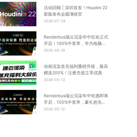
活动回顾 | 深圳首发！Houdini 22
新版发布会圆满收官
2026-07-24
Renderbus瑞云渲染年中狂欢正式
开启！100%中奖率，华为电脑、
iPhone17等你来拿
2026-05-19
动画渲染首充福利重磅升级，最高
赠送200%！注册充值立享优惠
2026-05-13
Renderbus瑞云渲染年中钜惠即将
开启，100%中奖率，豪礼抢先
看！
2026-05-12