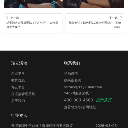
上一篇
下一篇
胡安迪大大现身说法：TD“小学生”如何摇
瑞云专访：以色列CG独立动画短片《The 
身变大佬？
Slide》
瑞云活动
联系我们
企业专享
动画咨询
教育优惠
效果图咨询
青云平台
service@rayvision.com
24小时服务热线：
云渲染管理系统
点击拨打
400-003-4560
关于我们
查看总部/分公司地址
行业资讯
云渲染哪个平台好？选择标准与避坑建议
2026-08-06