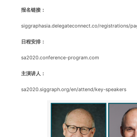
报名链接：
siggraphasia.delegateconnect.co/registrations/pa
日程安排：
sa2020.conference-program.com
主演讲人：
sa2020.siggraph.org/en/attend/key-speakers