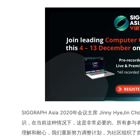
SIGGRAPH Asia 2020年会议主席 Jinny Hye
识，在当前这种情况下，这是非常必要的。所有参与
理解和耐心，我们重新努力调整计划，为社区组织了首届 SI