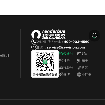
24小时服务热线：
400-003-4560
邮箱：
service@rayvision.com
公众号
B站
公司地址
社群
知乎
视频号
抖音
微博
小红书
关注领取5元渲染券