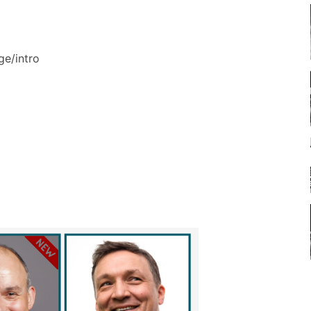
ge/intro