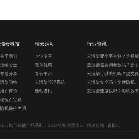
瑞云科技
瑞云活动
行业资讯
关于我们
企业专享
云渲染哪个平台好？选择标
招纳贤士
教育优惠
云渲染需要调参数吗？新手
专题分享
青云平台
云渲染可以关机吗？提交任
渲染问答
云渲染管理系统
云渲染安全吗？文件隐私、
用户评价
活动资讯
云渲染速度快吗？影响效率
瑞兔百宝箱
隐私保护声明
瑞云旗下其他产品系列：
3DCAT实时渲染云
镭速传输
青椒云