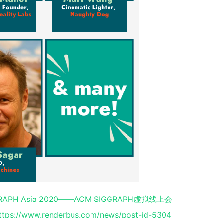
RAPH Asia 2020——ACM SIGGRAPH虚拟线上会
ttps://www.renderbus.com/news/post-id-5304