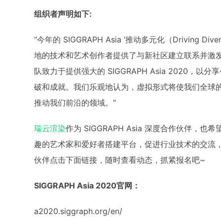
组织者声明如下:
“今年的 SIGGRAPH Asia ‘推动多元化（Driving
地的技术和艺术创作者提供了与新社区建立联系并激发他们
队致力于提供强大的 SIGGRAPH Asia 2020
破和成就。我们乐观地认为，虚拟形式将使我们全球
推动我们前沿的领域。"
瑞云渲染
作为 SIGGRAPH Asia 深度合作伙
趣的艺术家和爱好者搭建平台，促进行业技术的交流，为行业助
伙伴点击下面链接，随时查看动态，抓紧报名吧~
SIGGRAPH Asia 2020官网：
a2020.siggraph.org/en/