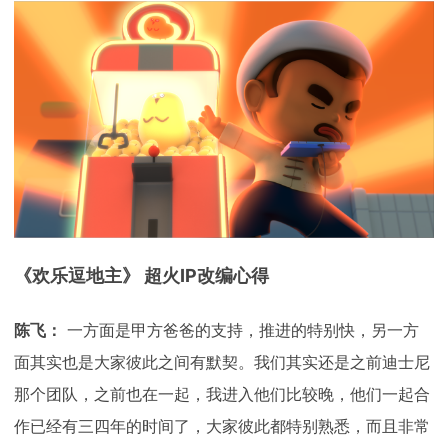
下载
动画客户端
动画客户端
动画客户端
动画客户端
动画客户端
动画客户端
效果图客户端
效果图客户端
效果图客户端
效果图客户端
效果图客户端
效果图客户端
帮助/教程
登录
《欢乐逗地主》 超火IP改编心得
陈飞：
一方面是甲方爸爸的支持，推进的特别快，另一方
面其实也是大家彼此之间有默契。我们其实还是之前迪士尼
那个团队，之前也在一起，我进入他们比较晚，他们一起合
作已经有三四年的时间了，大家彼此都特别熟悉，而且非常