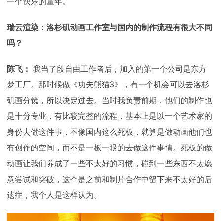
一个快乐的童年。
瑞云渲染：洛杉矶动画工作室与国内的制作流程有很大不同
吗？
陈飞：
我当了段自由工作者后，加入的第一个公司是东方
梦工厂。那时候做《功夫熊猫3》，有一个机会可以去洛杉
矶画分镜，所以决定过去。当时我负责前期，他们的制作也
是十分专业，有比较完整的流程，基本上是以一个艺术家的
身份去做这件事，不像国内这么死板，就算是做动画他们也
有创作的空间，而不是一板一眼的去做这件事情。死板的做
动画让我们养成了一些不太好的习惯，碰到一些东西不太愿
意尝试和突破，这个是之前和制片合作中留下来不太好的后
遗症，我个人是这样认为。