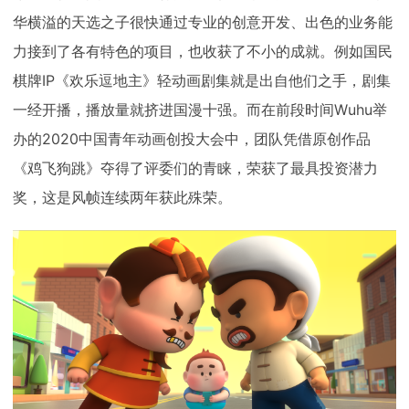
华横溢的天选之子很快通过专业的创意开发、出色的业务能
力接到了各有特色的项目，也收获了不小的成就。例如国民
棋牌IP《欢乐逗地主》轻动画剧集就是出自他们之手，剧集
一经开播，播放量就挤进国漫十强。而在前段时间Wuhu举
办的2020中国青年动画创投大会中，团队凭借原创作品
《鸡飞狗跳》夺得了评委们的青睐，荣获了最具投资潜力
奖，这是风帧连续两年获此殊荣。