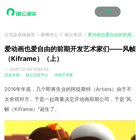
注册
动画渲染
动画渲染
动画渲染
动画渲染
动画渲染
动画渲染
首页
效果图渲染
效果图渲染
效果图渲染
效果图渲染
效果图渲染
效果图渲染
云渲染农场首页
新闻中心
瑞云专访
爱动画也爱自由的前期开发艺术家们——风帧（Kiframe）（上）
Maya云渲染方案
Maya云渲染方案
Maya云渲染方案
Maya云渲染方案
Maya云渲染方案
Maya云渲染方案
产品服务
云制作
云制作
云制作
云制作
云制作
云制作
爱动画也爱自由的前期开发艺术家们——风帧
3ds Max云渲染方案
3ds Max云渲染方案
3ds Max云渲染方案
3ds Max云渲染方案
3ds Max云渲染方案
3ds Max云渲染方案
云渲染管理系统
云渲染管理系统
云渲染管理系统
云渲染管理系统
云渲染管理系统
云渲染管理系统
（Kiframe）（上）
解决方案
Cinema 4D云渲染方案
Cinema 4D云渲染方案
Cinema 4D云渲染方案
Cinema 4D云渲染方案
Cinema 4D云渲染方案
Cinema 4D云渲染方案
瑞兔百宝箱
瑞兔百宝箱
瑞兔百宝箱
瑞兔百宝箱
瑞兔百宝箱
瑞兔百宝箱
动画价格
动画价格
动画价格
动画价格
动画价格
动画价格
2020-12-04 15:44:43
价格
渲染农场
瑞云渲染平台
动画艺术家
Blender 云渲染方案
Blender 云渲染方案
Blender 云渲染方案
Blender 云渲染方案
Blender 云渲染方案
Blender 云渲染方案
AI视频插帧
AI视频插帧
AI视频插帧
AI视频插帧
AI视频插帧
AI视频插帧
效果图价格
效果图价格
效果图价格
效果图价格
效果图价格
效果图价格
案例
2016年年底，几个即将失业的阿提斯特（Artists）由于不
Maya AI渲染方案
Maya AI渲染方案
Maya AI渲染方案
Maya AI渲染方案
Maya AI渲染方案
Maya AI渲染方案
云制作价格
云制作价格
云制作价格
云制作价格
云制作价格
云制作价格
新闻资讯
新闻资讯
新闻资讯
新闻资讯
新闻资讯
新闻资讯
太舍得对方，于是一起商量决定开动画前期公司，于是“风
资讯&赛事
渲染百科
渲染百科
渲染百科
渲染百科
渲染百科
渲染百科
帧（Kiframe）”诞生了。
云渲染优惠攻略
云渲染优惠攻略
云渲染优惠攻略
云渲染优惠攻略
云渲染优惠攻略
云渲染优惠攻略
渲染大赛
渲染大赛
渲染大赛
渲染大赛
渲染大赛
渲染大赛
特惠专区
青云平台
青云平台
青云平台
青云平台
青云平台
青云平台
泛CG交流会
泛CG交流会
泛CG交流会
泛CG交流会
泛CG交流会
泛CG交流会
关于我们
教育优惠
教育优惠
教育优惠
教育优惠
教育优惠
教育优惠