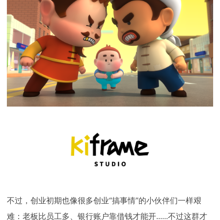
下载
动画客户端
动画客户端
动画客户端
动画客户端
动画客户端
动画客户端
效果图客户端
效果图客户端
效果图客户端
效果图客户端
效果图客户端
效果图客户端
帮助/教程
登录
不过，创业初期也像很多创业“搞事情”的小伙伴们一样艰
难：老板比员工多、银行账户靠借钱才能开......不过这群才