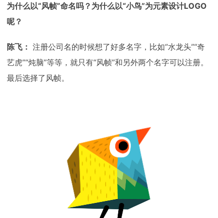
为什么以“风帧”命名吗？为什么以“小鸟”为元素设计LOGO
呢？
陈飞：
注册公司名的时候想了好多名字，比如“水龙头”“奇
艺虎”“炖脑”等等，就只有“风帧”和另外两个名字可以注册。
最后选择了风帧。