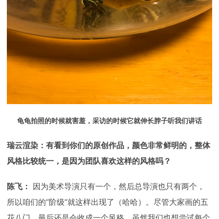
龟龟拍照的时候就害羞，采访的时候它就伸长脖子听我们讲话
瑞云渲染：有看到你们的原创作品，颜色非常鲜明的，整体
风格比较统一，是因为团队喜欢这样的风格吗？
陈飞：
因为美术导演只有一个，然后总导演也只有两个，
所以咱们的“阶级”就这样出现了（哈哈）。尽管大家画的五
花八门，最后还是会收成一个风格。虽然我们也想尝试每个