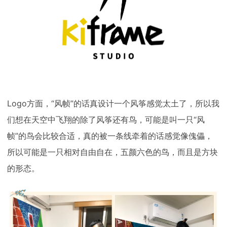
Logo方面，“风帧”的话真设计一个风筝感觉太土了，所以我
们想在天空中飞翔的除了风筝还有鸟，可能是叫一只“风
帧”的鸟会比较合适，真的被一条线牵着的话感觉像傀儡，
所以可能是一只相对自由自在，五颜六色的鸟，而且是方块
的形态。