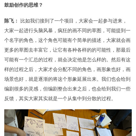
鼓励创作的思维？
陈飞：
比如我们接到了一个项目，大家会一起参与进来，
大家一起进行头脑风暴，疯狂的画不同的草图，可能提到一
个名字的角色，这个角色可能有个简单的描述，大家就会画
更多的草图去丰富它，让它有各种各样的的可能性，那最后
可能有一个汇总的过程，就会决定他是怎么样的。然后有这
样的过程之后，大家才会分配不同的角色，画形象也好，画
场景也好，就是逐渐的将这个形象延展出来。我们也会给到
编剧很多的灵感，但编剧整合出来之后，也会给到我们一些
反馈，其实大家其实就是一个从集中到分散的过程。