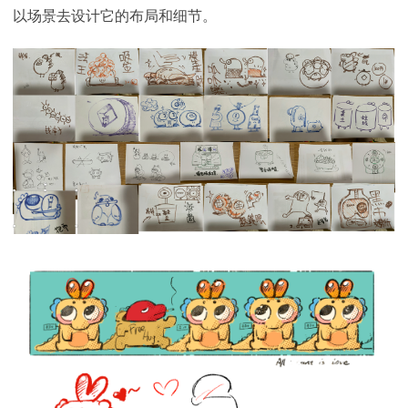
以场景去设计它的布局和细节。