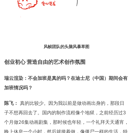
风帧团队的头脑风暴草图
创业初心 营造自由的艺术创作氛围
瑞云渲染：不会加班是真的吗？在迪士尼（中国）期间会有
加班情况吗？
陈飞：
真的比较少。因为我以前是做动画出身的，那段日
子不想再回去了。国内的制作流程像个地狱，之前经历过3
个月做26集动画剧集，那时候也年轻，一个礼拜天天通宵，
晚上休息一个小时，然后就接着做，像僵尸一样的生活，特