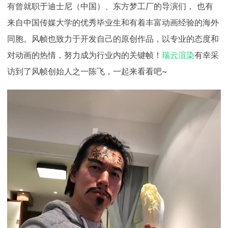
有曾就职于迪士尼（中国）、东方梦工厂的导演们， 也有
来自中国传媒大学的优秀毕业生和有着丰富动画经验的海外
同胞。风帧也致力于开发自己的原创作品，以专业的态度和
对动画的热情，努力成为行业内的关键帧！
瑞云渲染
有幸采
访到了风帧创始人之一陈飞，一起来看看吧~